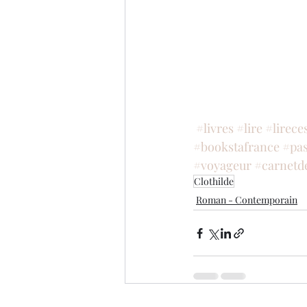
#livres
#lire
#lirece
#bookstafrance
#pas
#voyageur
#carnetd
Clothilde
Roman - Contemporain