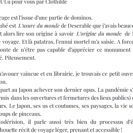
t/Lu pour vous par Clothilde
Noël 2023
Book Haul
Citations
Noël 202
rage est l’issue d’une partie de dominos.
bé est  
L’usure du monde
 de Deserable que j’avais beau
t alors lire son origine à savoir  
L’origine du mond
e  de 
 voyage. Et là patatras, l’ennui mortel m’a saisie. A forc
honte de n’être pas capable d’apprécier ce monument de
ché. Piteusement. 
’avouer vaincue et en librairie, je trouvais ce petit ouvra
on. 
art au Japon achever son dernier opus. La pandémie s’inv
is dans les ouvertures et fermetures des lieux publics) 
urs. Le Japon, ses us et coutumes, ses paysages, la vie soc
ups de pinceaux. 
todérision, il parle aussi très bien du processus d’éc
houette récit de voyage léger, prenant et accessible !