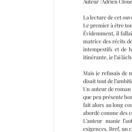
Auteur /Adrien Cloue
Thriller
Salon du livre
La lecture de cet ouv
Le premier à être tom
Évidemment, il fallai
matrice des récits de
intempestifs et de 
itinérante, je l’ai lâ
Mais je refusais de m
disait tout de l’ambiti
Un auteur de roman p
que peu présente horm
fait alors au long co
abordé comme des co
L’auteur manie l’au
exigences. Bref, un c