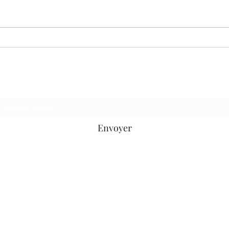
Un c
Le gardien du camphrier
Envoyer
©2020 par Le cercle D.E.litt. Créé avec Wix.com