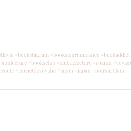
stlavie
#bookstagram
#bookstagramfrance
#bookaddict
sionlecture
#booksclub
#clubdelecture
#roamn
#voyag
eroute
#carnetdevoyahe
#japon
#japan
#noirsurblanc