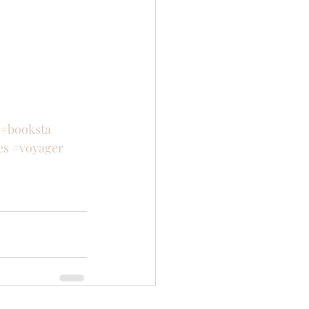
#booksta
es
#voyager