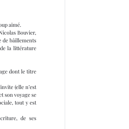
4
coup aimé.
Nicolas Bouvier, 
e de bâillements 
 la littérature 
ge dont le titre 
ite (elle n’est 
et son voyage se 
iale, tout y est 
riture, de ses 