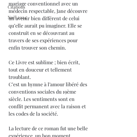
mariage conventionnel avec un 
Citations
médecin respectable, Jane découvre 
Noël 2024
un avenir bien différent de celui 
qu’elle aurait pu imaginer. Elle se 
construit en se découvrant au 
travers de ses expériences pour 
enfin trouver son chemin.
Ce Livre est sublime ; bien écrit, 
tout en douceur et tellement 
troublant.
C’est un hymne à l’amour libéré des 
conventions sociales du 19ème 
siècle. Les sentiments sont en 
conflit permanent avec la raison et 
les codes de la société.
La lecture de ce roman fut une belle 
expérience, un bon moment.