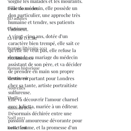
soigne les malades et les mourants. 
Fille de médecin, elle possède un 
Essai/Documents
don particulier, une approche très 
BD adultes
humaine et tendre, ses patients 
Classiques
l’adorent.
A vingt-cinq ans, dotée d’un 
La vie de D.E.litt
caractère bien trempé, elle sait ce 
Rentrée littéraire 2021
qu’elle ne veut pas, elle refuse la 
demande en mariage du médecin 
Prix littéraires
assistant de son père, et va décider 
Roman historique
de prendre en main son propre 
Roman noir
destin en partant pour Londres 
chez sa tante, artiste portraitiste 
Nouvelles
sulfureuse.
Thriller
Elle va découvrir l’amour charnel 
avec Julietta, mariée à un éditeur.
Salon du livre
Désormais déchirée entre une 
Noël 2023
passion amoureuse dévorante pour 
cette femme, et la promesse d’un 
Book Haul