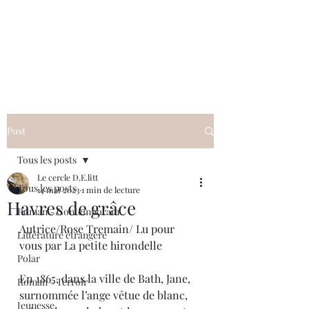
Le cercle D.E.litt
Post
Tous les posts
Le cercle D.E.litt
Tous les posts
14 mai 2023
1 min de lecture
Havres de grâce
Roman - Contemporain
Autrice/Rose Tremain/ Lu pour 
Littérature étrangère
vous par La petite hirondelle
Polar
En 1865, dans la ville de Bath, Jane, 
Roman - Terroir
surnommée l’ange vêtue de blanc, 
Jeunesse