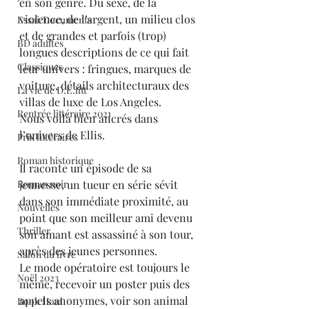
en son genre. Du sexe, de la 
violence, de l’argent, un milieu clos 
Essai/Documents
et de grandes et parfois (trop) 
BD adultes
longues descriptions de ce qui fait 
Classiques
leur univers : fringues, marques de 
voiture, détails architecturaux des 
La vie de D.E.litt
villas de luxe de Los Angeles. 
Rentrée littéraire 2021
Nous voilà bien ancrés dans 
l’univers de Ellis. 
Prix littéraires
Roman historique
Il raconte un épisode de sa 
Roman noir
jeunesse, un tueur en série sévit 
dans son immédiate proximité, au 
Nouvelles
point que son meilleur ami devenu 
Thriller
son amant est assassiné à son tour, 
après des jeunes personnes. 
Salon du livre
Le mode opératoire est toujours le 
Noël 2023
même, recevoir un poster puis des 
appels anonymes, voir son animal 
Book Haul