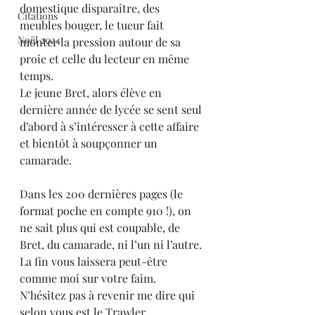
domestique disparaître, des 
Citations
meubles bouger, le tueur fait 
Noël 2024
monter la pression autour de sa 
proie et celle du lecteur en même 
temps. 
Le jeune Bret, alors élève en 
dernière année de lycée se sent seul 
d’abord à s’intéresser à cette affaire 
et bientôt à soupçonner un 
camarade. 
Dans les 200 dernières pages (le 
format poche en compte 910 !), on 
ne sait plus qui est coupable, de 
Bret, du camarade, ni l’un ni l’autre. 
La fin vous laissera peut-être 
comme moi sur votre faim. 
N’hésitez pas à revenir me dire qui 
selon vous est le Trawler.