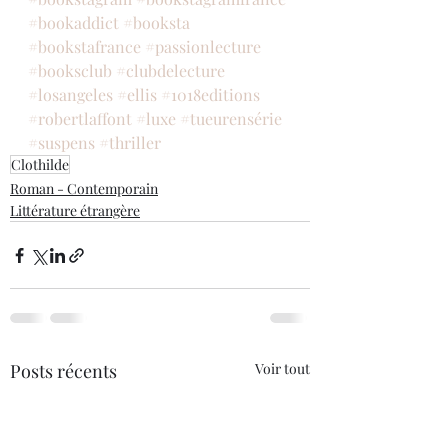
#bookaddict
#booksta
#bookstafrance
#passionlecture
#booksclub
#clubdelecture
#losangeles
#ellis
#1018editions
#robertlaffont
#luxe
#tueurensérie
#suspens
#thriller
Clothilde
Roman - Contemporain
Littérature étrangère
Posts récents
Voir tout