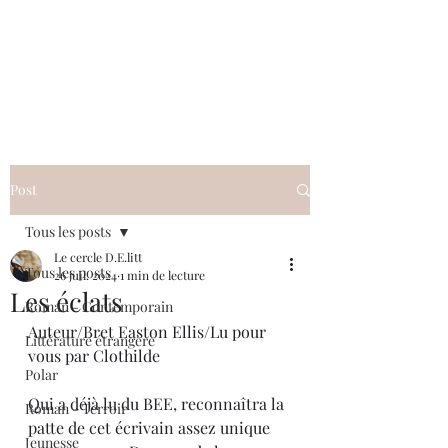
Le cercle D.E.litt
Post
Tous les posts
Le cercle D.E.litt
Tous les posts
26 juil. 2024
1 min de lecture
Les éclats
Roman - Contemporain
Auteur/Bret Easton Ellis/Lu pour 
Littérature étrangère
vous par Clothilde
Polar
Qui a déjà lu du BEE, reconnaîtra la 
Roman - Terroir
patte de cet écrivain assez unique 
Jeunesse