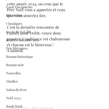
cette année 2024, ou ceux que le 
Essai/Documents
Père Noël vous a apportés et ceux 
BD adultes
que vous aimeriez lire. 
Classiques
C'est la dernière rencontre de 
La vie de D.E.litt
l'année pour Delitt, venez donc 
papoter. L'ambiance est chaleureuse 
Rentrée littéraire 2021
et chacun est le bienvenu !
Prix littéraires
A samedi.
Roman historique
Roman noir
Nouvelles
Thriller
Salon du livre
Noël 2023
Book Haul
#livres
#lire
#lirecestlavie