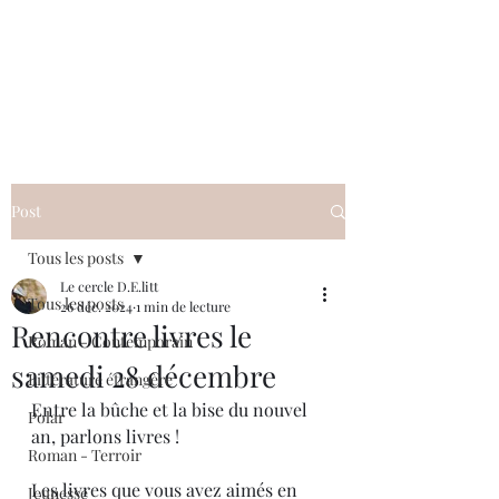
Le cercle D.E.litt
Post
Tous les posts
Le cercle D.E.litt
Tous les posts
26 déc. 2024
1 min de lecture
Rencontre livres le
Roman - Contemporain
samedi 28 décembre
Littérature étrangère
Entre la bûche et la bise du nouvel 
Polar
an, parlons livres ! 
Roman - Terroir
Les livres que vous avez aimés en 
Jeunesse