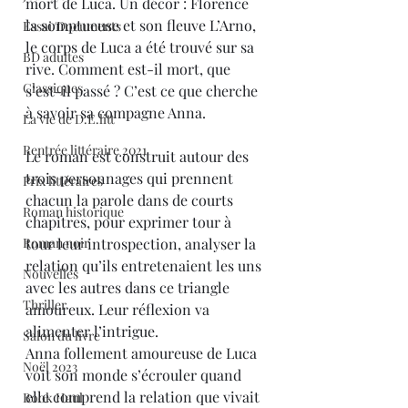
mort de Luca. Un décor : Florence 
la somptueuse et son fleuve L’Arno, 
Essai/Documents
le corps de Luca a été trouvé sur sa 
BD adultes
rive. Comment est-il mort, que 
Classiques
s’est-il passé ? C’est ce que cherche 
à savoir sa compagne Anna.
La vie de D.E.litt
Rentrée littéraire 2021
Le roman est construit autour des 
trois personnages qui prennent 
Prix littéraires
chacun la parole dans de courts 
Roman historique
chapitres, pour exprimer tour à 
Roman noir
tour leur introspection, analyser la 
relation qu’ils entretenaient les uns 
Nouvelles
avec les autres dans ce triangle 
Thriller
amoureux. Leur réflexion va 
alimenter l’intrigue.
Salon du livre
Anna follement amoureuse de Luca 
Noël 2023
voit son monde s’écrouler quand 
elle comprend la relation que vivait 
Book Haul