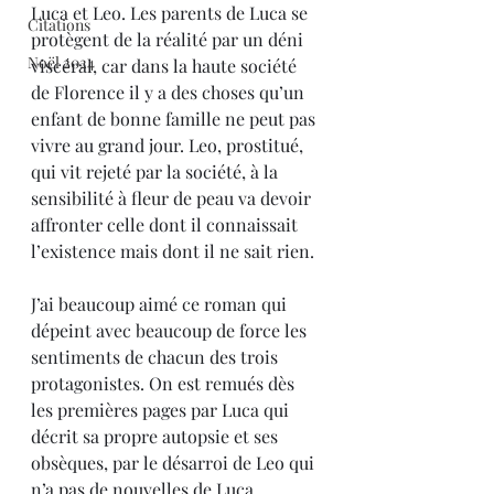
Luca et Leo. Les parents de Luca se 
Citations
protègent de la réalité par un déni 
Noël 2024
viscéral, car dans la haute société 
de Florence il y a des choses qu’un 
enfant de bonne famille ne peut pas 
vivre au grand jour. Leo, prostitué, 
qui vit rejeté par la société, à la 
sensibilité à fleur de peau va devoir 
affronter celle dont il connaissait 
l’existence mais dont il ne sait rien.
J’ai beaucoup aimé ce roman qui 
dépeint avec beaucoup de force les 
sentiments de chacun des trois 
protagonistes. On est remués dès 
les premières pages par Luca qui 
décrit sa propre autopsie et ses 
obsèques, par le désarroi de Leo qui 
n’a pas de nouvelles de Luca, 