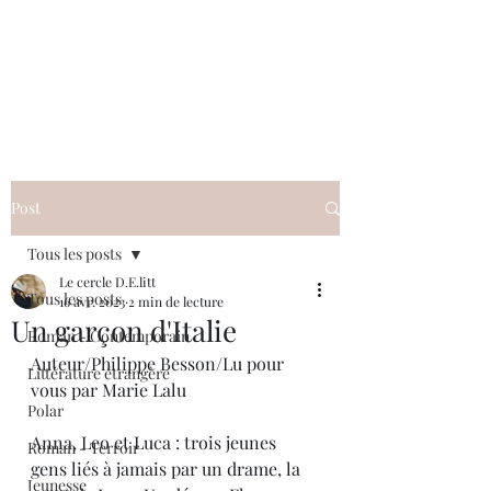
Le cercle D.E.litt
Post
Tous les posts
Le cercle D.E.litt
Tous les posts
16 avr. 2023
2 min de lecture
Un garçon d'Italie
Roman - Contemporain
Auteur/Philippe Besson/Lu pour 
Littérature étrangère
vous par Marie Lalu
Polar
Anna, Leo et Luca : trois jeunes 
Roman - Terroir
gens liés à jamais par un drame, la 
Jeunesse