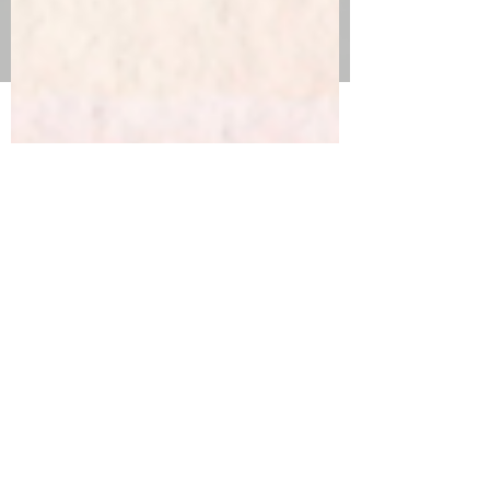
formulaire ci-dessus. Nous ne prenons pas
les livres auto-édités. Merci à vous
Le cercle D.E.litt
28 juil. 2024
1 min de lecture
La citation du dimanche #16
Partagée par O'no Les bienfaits de la lecture, on
en parle ? Volontiers ! Avec Michel Desmurget,
chercheur à l'Inserm qui a publié...