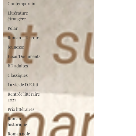
Contemporain
Littérature
étrangère
Polar
Roman - Terroir
Jeunesse
Essai/Documents
BD adultes
Classiques
La vie de D.E.litt
Rentrée littéraire
2021
Prix littéraires
Roman
historique
Roman noir