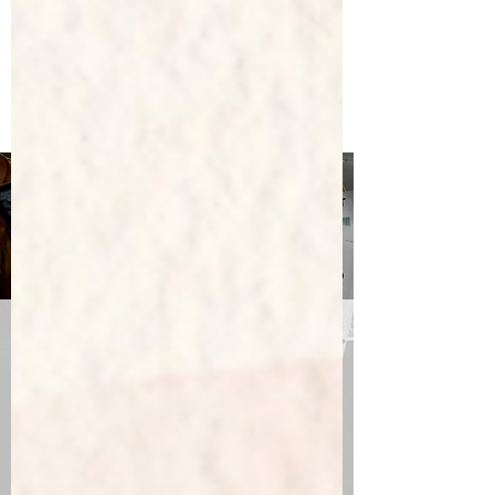
Service "presse"
E
diteurs, auteurs, si vous souhaitez nous
envoyer vos livres ou documents pour une
critique sur ce blog, vous pouvez
prendre
contact avec nous via le