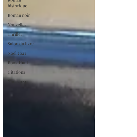
historique
Roman noir
Nouvelles
Thriller
Salon du livre
Noël 2023
Book Haul
Citations
Noël 2024