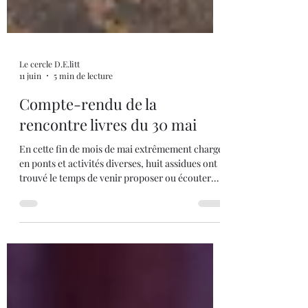
Le cercle D.E.litt
11 juin
5 min de lecture
Compte-rendu de la
rencontre livres du 30 mai
En cette fin de mois de mai extrêmement chargé
en ponts et activités diverses, huit assidues ont
trouvé le temps de venir proposer ou écouter
quelques propositions de lectures. Sans les
papotages habituels, les présentations se sont
enchaînées rapidement et clairement faisant
saliver les auditrices. 📚 Eclaircie de Carys
Davies. Ce roman historique vous transportera
aux îles Shetland au Nord de l’Écosse, au milieu