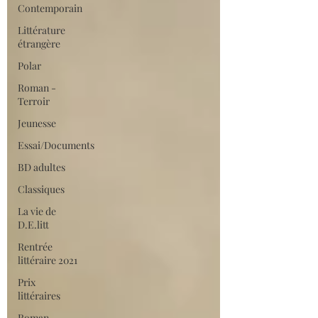
Contemporain
Littérature
étrangère
Polar
Roman -
Terroir
Jeunesse
Essai/Documents
BD adultes
Classiques
La vie de
D.E.litt
Rentrée
littéraire 2021
Prix
littéraires
Roman