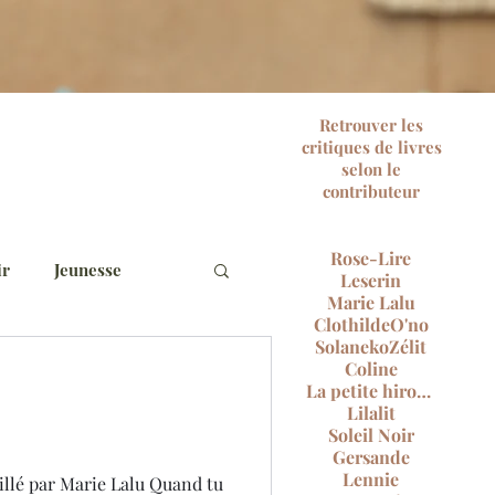
Retrouver les
critiques de livres
selon le
contributeur
Rose-Lire
ir
Jeunesse
Leserin
Marie Lalu
Clothilde
O'no
Solaneko
Zélit
e 2021
Coline
La petite hirondelle
Lilalit
Soleil Noir
 du livre
Noël 2023
Gersande
Lennie
llé par Marie Lalu Quand tu