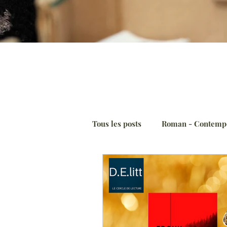
Tous les posts
Roman - Contemp
Essai/Documents
BD adult
Prix littéraires
Roman hist