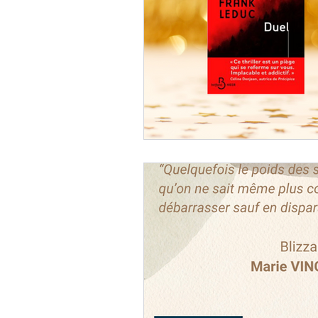
Book Haul
Citations
N