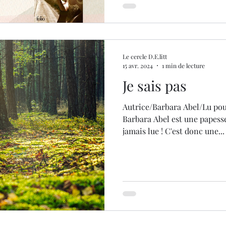
Le cercle D.E.litt
15 avr. 2024
1 min de lecture
Je sais pas
Autrice/Barbara Abel/Lu pou
Barbara Abel est une papesse 
jamais lue ! C'est donc une...