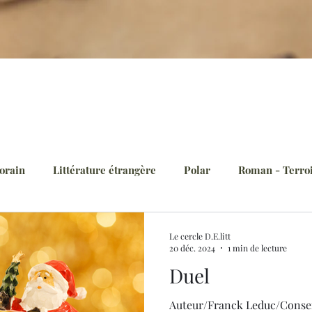
orain
Littérature étrangère
Polar
Roman - Terro
es
Classiques
La vie de D.E.litt
Rentrée littérair
Le cercle D.E.litt
20 déc. 2024
1 min de lecture
Duel
orique
Roman noir
Nouvelles
Thriller
Salon
Auteur/Franck Leduc/Consei