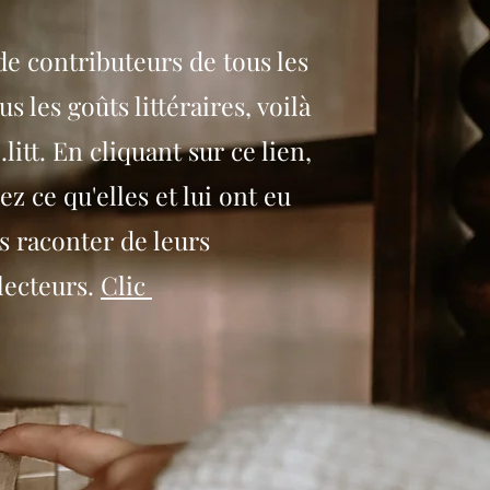
e contributeurs de tous les
us les goûts littéraires, voilà
.litt. En cliquant sur ce lien,
z ce qu'elles et lui ont eu
s raconter de leurs
lecteurs.
Clic