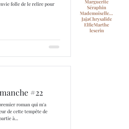
Marguerite
nvie folle de le relire pour
Séraphin
Mademoiselle Lire
Jaja
Chrysalide
Elfie
Marthe
leserin
dimanche #22
 premier roman qui m'a
ur de cette tempête de
artie à...