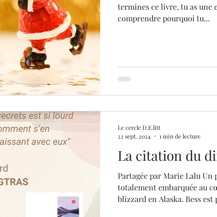
termines ce livre, tu as une e
oël 2024
comprendre pourquoi tu...
Le cercle D.E.litt
22 sept. 2024
1 min de lecture
La citation du 
Partagée par Marie Lalu Un
totalement embarquée au cœ
blizzard en Alaska. Bess est p