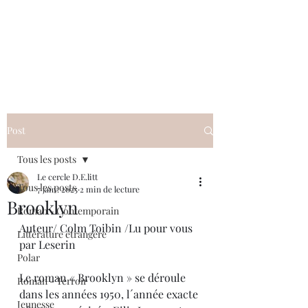
Le cercle D.E.litt
Post
Tous les posts
Le cercle D.E.litt
Tous les posts
7 janv. 2025
2 min de lecture
Brooklyn
Roman - Contemporain
Auteur/ Colm Toibin /Lu pour vous 
Littérature étrangère
par Leserin
Polar
Le roman « Brooklyn » se déroule 
Roman - Terroir
dans les années 1950, l´année exacte 
Jeunesse