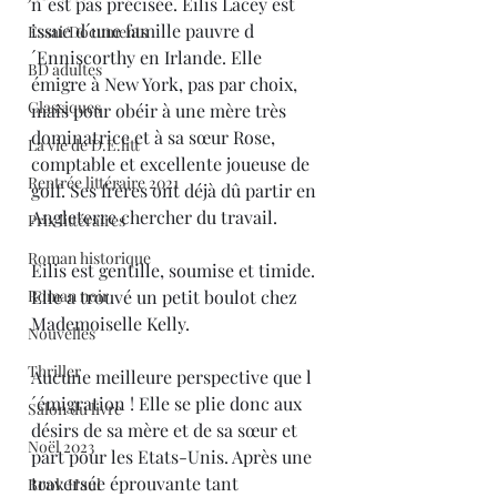
n´est pas précisée. Eilis Lacey est 
issue d´une famille pauvre d
Essai/Documents
´Enniscorthy en Irlande. Elle 
BD adultes
émigre à New York, pas par choix, 
Classiques
mais pour obéir à une mère très 
dominatrice et à sa sœur Rose, 
La vie de D.E.litt
comptable et excellente joueuse de 
Rentrée littéraire 2021
golf. Ses frères ont déjà dû partir en 
Angleterre chercher du travail. 
Prix littéraires
Roman historique
Eilis est gentille, soumise et timide. 
Roman noir
Elle a trouvé un petit boulot chez 
Mademoiselle Kelly. 
Nouvelles
Thriller
Aucune meilleure perspective que l
´émigration ! Elle se plie donc aux 
Salon du livre
désirs de sa mère et de sa sœur et 
Noël 2023
part pour les Etats-Unis. Après une 
traversée éprouvante tant 
Book Haul