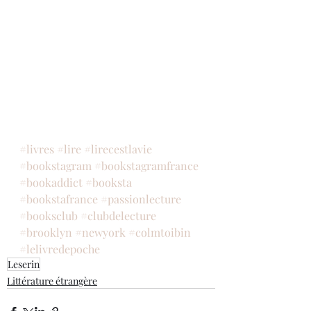
#livres
#lire
#lirecestlavie
#bookstagram
#bookstagramfrance
#bookaddict
#booksta
#bookstafrance
#passionlecture
#booksclub
#clubdelecture
#brooklyn
#newyork
#colmtoibin
#lelivredepoche
Leserin
Littérature étrangère