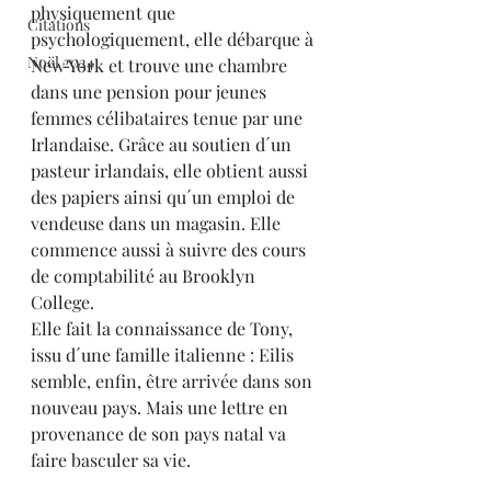
physiquement que 
Citations
psychologiquement, elle débarque à 
Noël 2024
New York et trouve une chambre 
dans une pension pour jeunes 
femmes célibataires tenue par une 
Irlandaise. Grâce au soutien d´un 
pasteur irlandais, elle obtient aussi 
des papiers ainsi qu´un emploi de 
vendeuse dans un magasin. Elle 
commence aussi à suivre des cours 
de comptabilité au Brooklyn 
College.
Elle fait la connaissance de Tony, 
issu d´une famille italienne : Eilis 
semble, enfin, être arrivée dans son 
nouveau pays. Mais une lettre en 
provenance de son pays natal va 
faire basculer sa vie.