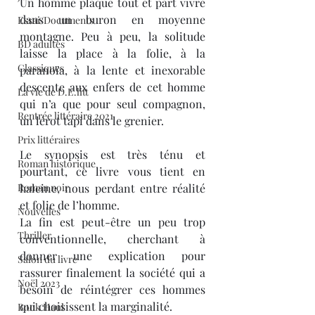
Un homme plaque tout et part vivre 
dans un buron en moyenne 
Essai/Documents
montagne. Peu à peu, la solitude 
BD adultes
laisse la place à la folie, à la 
Classiques
paranoïa, à la lente et inexorable 
descente aux enfers de cet homme 
La vie de D.E.litt
qui n’a que pour seul compagnon, 
Rentrée littéraire 2021
un lérot tapi dans le grenier. 
Prix littéraires
Le synopsis est très ténu et 
Roman historique
pourtant, ce livre vous tient en 
Roman noir
haleine, nous perdant entre réalité 
et folie de l’homme. 
Nouvelles
La fin est peut-être un peu trop 
Thriller
conventionnelle, cherchant à 
donner une explication pour 
Salon du livre
rassurer finalement la société qui a 
Noël 2023
besoin de réintégrer ces hommes 
qui choisissent la marginalité. 
Book Haul