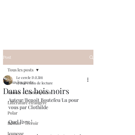
Le cercle D.E.litt
Post
Tous les posts
Le cercle D.E.litt
Tous les posts
15 mai
1 min de lecture
Dans les bois noirs
Roman - Contemporain
Auteur/Benoît Boutefeu/Lu pour 
Littérature étrangère
vous par Clothilde
Polar
Quel livre ! 
Roman - Terroir
Jeunesse