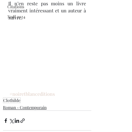
Il n’en reste pas moins un livre 
Citations
vraiment intéressant et un auteur à 
Noël 2024
suivre.
#noiretblanceditions
Clothilde
Roman - Contemporain