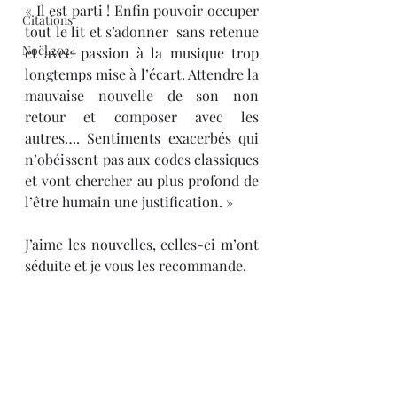
« Il est parti ! Enfin pouvoir occuper 
Citations
tout le lit et s’adonner  sans retenue 
Noël 2024
et avec passion à la musique trop 
longtemps mise à l’écart. Attendre la 
mauvaise nouvelle de son non 
retour et composer avec les 
autres…. Sentiments exacerbés qui 
n’obéissent pas aux codes classiques 
et vont chercher au plus profond de 
l’être humain une justification. »
J’aime les nouvelles, celles-ci m’ont 
séduite et je vous les recommande.