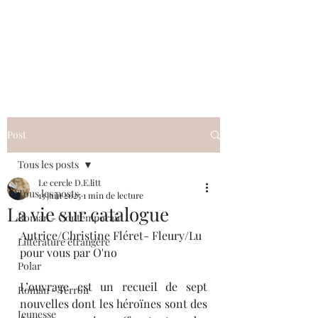
Le cercle D.E.litt
Post
Tous les posts
Le cercle D.E.litt
Tous les posts
13 juin 2025
1 min de lecture
La vie sur catalogue
Roman - Contemporain
Autrice/Christine Fléret- Fleury/Lu 
Littérature étrangère
pour vous par O'no
Polar
L’ouvrage est un recueil de sept 
Roman - Terroir
nouvelles dont les héroïnes sont des 
Jeunesse