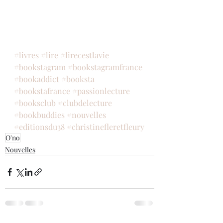
#livres
#lire
#lirecestlavie
#bookstagram
#bookstagramfrance
#bookaddict
#booksta
#bookstafrance
#passionlecture
#booksclub
#clubdelecture
#bookbuddies
#nouvelles
#editionsdu38
#christinefleretfleury
O'no
Nouvelles