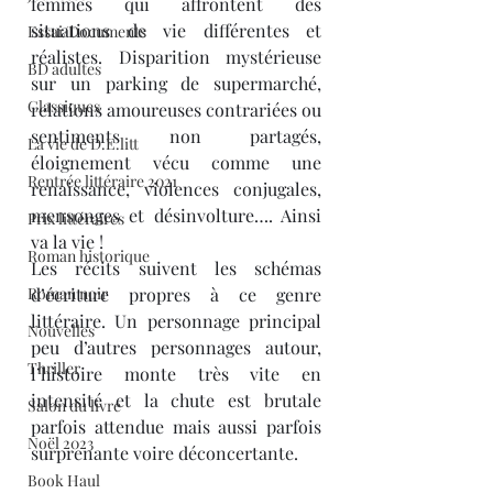
femmes qui affrontent des 
situations de vie différentes et 
Essai/Documents
réalistes. Disparition mystérieuse 
BD adultes
sur un parking de supermarché, 
Classiques
relations amoureuses contrariées ou 
sentiments non partagés, 
La vie de D.E.litt
éloignement vécu comme une 
Rentrée littéraire 2021
renaissance, violences conjugales, 
mensonges et désinvolture…. Ainsi 
Prix littéraires
va la vie !
Roman historique
Les récits suivent les schémas 
Roman noir
d’écriture propres à ce genre 
littéraire. Un personnage principal 
Nouvelles
peu d’autres personnages autour, 
Thriller
l’histoire monte très vite en 
intensité et la chute est brutale 
Salon du livre
parfois attendue mais aussi parfois 
Noël 2023
surprenante voire déconcertante.
Book Haul