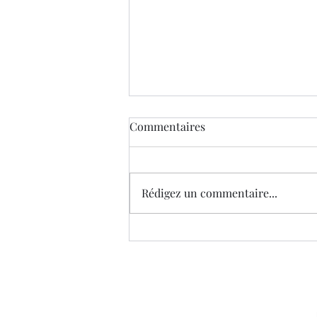
Commentaires
Rédigez un commentaire...
Gaïa, enquête au vert (Tome 1
- Meurtres et Châtiment)