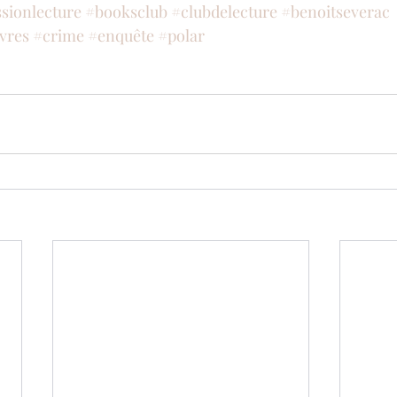
sionlecture
#booksclub
#clubdelecture
#benoitseverac
vres
#crime
#enquête
#polar