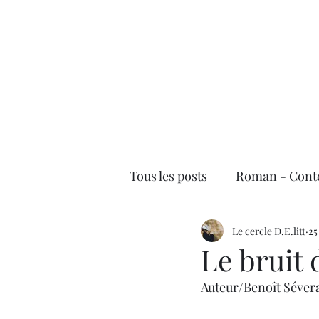
Le cercle D.E.litt
Accueil
Les critiques de livres
Les contributeurs
S'
Tous les posts
Roman - Cont
Jeunesse
Le cercle D.E.litt
Essai/Docume
25
Le bruit 
Auteur/Benoît Séver
Rentrée littéraire 2021
P