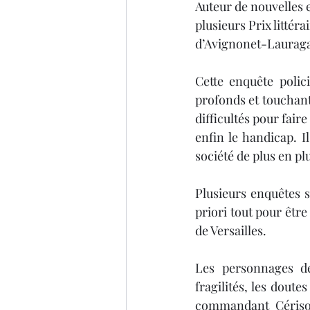
Auteur de nouvelles e
plusieurs Prix littéra
Thriller
Salon du livre
d’Avignonet-Lauraga
Cette enquête polic
profonds et touchants
difficultés pour fair
enfin le handicap. I
société de plus en pl
Plusieurs enquêtes s
priori tout pour êtr
de Versailles.
Les personnages de 
fragilités, les doute
commandant Cérisol,