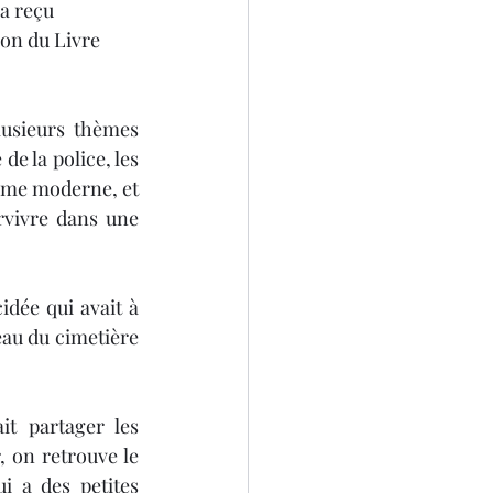
a reçu 
lon du Livre 
4
lusieurs thèmes 
e la police, les 
isme moderne, et 
rvivre dans une 
dée qui avait à 
au du cimetière 
t partager les 
, on retrouve le 
 a des petites 