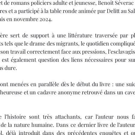
t de romans policiers adulte et jeunesse, Benoît Séverac 
ires et a participé à la table ronde animée par Delitt au Sa
Noël 2023
Book Haul
Citations
Noël 202
is en novembre 2024.
ière sert de support à une littérature traversée par p
 tels que le drame des migrants, le quotidien compliqué d
e son travail correctement face aux pressions, l’esclavag
l est également question des liens nécessaires pour su
us dure.
ont menées en parallèle dès le début du livre : une suici
e heureuse et un cadavre anonyme retrouvé dans un cave
l’histoire sont très attachants, car l’auteur nous fai
s de la nature humaine. Dans ce dernier livre de l’auteur
 déjà introduit dans des précédentes enquêtes et qui