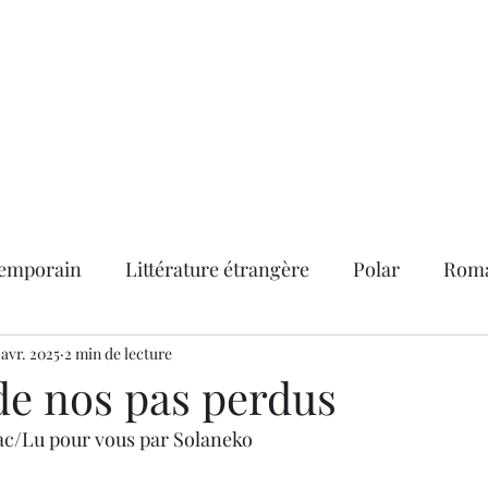
abonner
Contact
Service "presse"
Les lettres d'information
emporain
Littérature étrangère
Polar
Roma
nts
 avr. 2025
2 min de lecture
BD adultes
Classiques
La vie de D.E.litt
de nos pas perdus
ac/Lu pour vous par Solaneko
rix littéraires
Roman historique
Roman noir