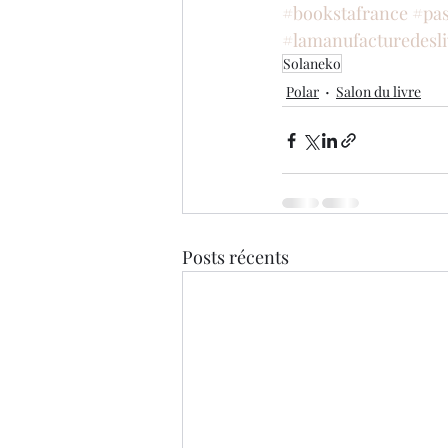
#bookstafrance
#pas
#lamanufacturedesli
Solaneko
Polar
Salon du livre
Posts récents