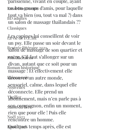
parisienne, vivant en couple, ayant 
un bon groupe d’amis, pour laquelle 
Essai/Documents
tout va bien (ou, tout va mal ?) dans 
BD adultes
un salon de massage thaïlandais ??
Classiques
Les copines lui conseillent de voir 
La vie de D.E.litt
un psy. Elle passe un soir devant le 
Rentrée littéraire 2021
salon de massage de son quartier et 
entre. S’il faut s’allonger sur un 
Prix littéraires
divan, autant que ce soit pour un 
Roman historique
massage ! Et effectivement elle 
Roman noir
découvre un autre monde, 
sensoriel, calme, dans lequel elle 
Nouvelles
déconnecte. Elle prend un 
Thriller
abonnement, mais n’en parle pas à 
son compagnon, enfin un moment, 
Salon du livre
rien que pour elle ! Puis elle 
Noël 2023
rencontre un homme.
Quelques temps après, elle est 
Book Haul