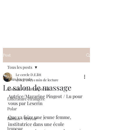
Le cercle D.E.litt
Post
Tous les posts
Le cercle D.E.litt
Tous les posts
15 oct. 2023
1 min de lecture
Le salon de massage
Roman - Contemporain
Autrice/Mazarine Pingeot / Lu pour 
Littérature étrangère
vous par Leserin
Polar
Que va faire une jeune femme, 
Roman - Terroir
institutrice dans une école 
Jeunesse