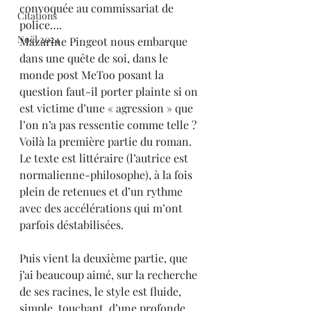
convoquée au commissariat de 
Citations
police…. 
Noël 2024
Mazarine Pingeot nous embarque 
dans une quête de soi, dans le 
monde post MeToo posant la 
question faut-il porter plainte si on 
est victime d’une « agression » que 
l’on n’a pas ressentie comme telle ?
Voilà la première partie du roman. 
Le texte est littéraire (l’autrice est 
normalienne-philosophe), à la fois 
plein de retenues et d’un rythme 
avec des accélérations qui m’ont 
parfois déstabilisées.
Puis vient la deuxième partie, que 
j’ai beaucoup aimé, sur la recherche 
de ses racines, le style est fluide, 
simple, touchant, d’une profonde 