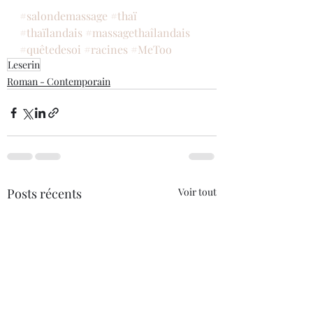
#salondemassage
#thaï
#thaïlandais
#massagethaîlandais
#quêtedesoi
#racines
#MeToo
Leserin
Roman - Contemporain
Posts récents
Voir tout