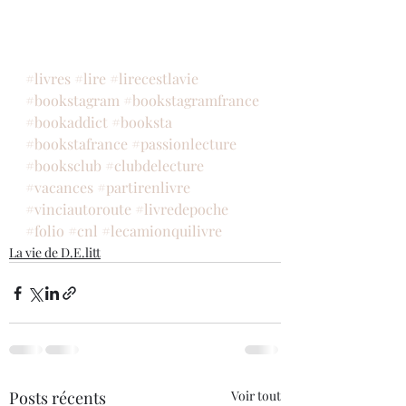
#livres
#lire
#lirecestlavie
#bookstagram
#bookstagramfrance
#bookaddict
#booksta
#bookstafrance
#passionlecture
#booksclub
#clubdelecture
#vacances
#partirenlivre
#vinciautoroute
#livredepoche
#folio
#cnl
#lecamionquilivre
La vie de D.E.litt
Posts récents
Voir tout