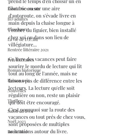
prend le temps d'en choisir un en 
librairie ou sur une aire 
Essai/Documents
d'autoroute, on s'évade livre en 
BD adultes
main depuis la chaise longue à 
Classiques
l'ombre du figuier, bien installé 
chez soi ou dans son lieu de 
La vie de D.E.litt
villégiature...
Rentrée littéraire 2021
Ce livre des vacances peut faire 
Prix littéraires
sourire le mordu de lecture qui lit 
Roman historique
tout au long de l'année, mais ne 
Roman noir
faisons pas de différence entre les 
lecteurs. La lecture qu'elle soit 
Nouvelles
régulière ou non, reste un plaisir 
Thriller
qui doit être encouragé.
C'est pourquoi sur la route des 
Salon du livre
vacances ou tout prés de chez vous, 
Noël 2023
sont proposées de multiples 
animations autour du livre. 
Book Haul