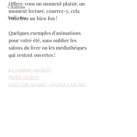
Offrez-vous un moment plaisir, un 
Citations
moment lecture, courrez-y, cela 
Noël 2024
vous fera un bien fou !
Quelques exemples d'animations 
pour votre été, sans oublier les 
salons du livre ou les médiathèques 
qui restent ouvertes !
Le camion qui livre
Partir en livre
Lire c'est voyager, voyager c'est lire