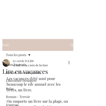
Le cercle D.E.litt
Post
Tous les posts
Le cercle D.E.litt
Tous les posts
12 juil. 2024
1 min de lecture
Lire en vacances
Roman - Contemporain
Les vacances d'été sont pour 
Littérature étrangère
beaucoup le rdv annuel avec les 
Polar
livres, un livre. 
Roman - Terroir
On emporte un livre sur la plage, on 
Jeunesse