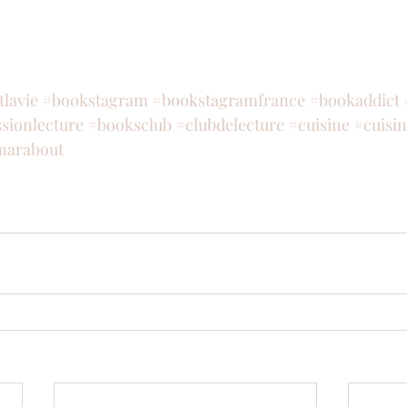
tlavie
#bookstagram
#bookstagramfrance
#bookaddict
sionlecture
#booksclub
#clubdelecture
#cuisine
#cuisi
marabout