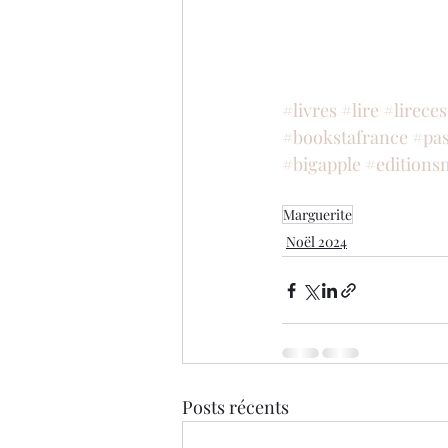
#livres
#lire
#lireces
#bookstafrance
#pas
#bigapple
#editions
Marguerite
Noël 2024
Posts récents