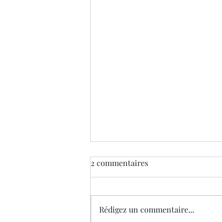
Le Noël de Delitt
2 commentaires
Nous avons eu grand plaisir à
partager des idées cadeaux pour
des livres au pied du sapin. Nous
Rédigez un commentaire...
vous souhaitons d'être gâtés et