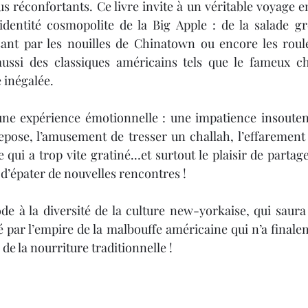
us réconfortants. Ce livre invite à un véritable voyage en
’identité cosmopolite de la Big Apple : de la salade gr
Noël 2023
Book Haul
Citations
Noël 202
ant par les nouilles de Chinatown ou encore les roulés
ussi des classiques américains tels que le fameux 
 inégalée. 
une expérience émotionnelle : une impatience insoutena
epose, l’amusement de tresser un challah, l’effarement 
qui a trop vite gratiné…et surtout le plaisir de partage
 d’épater de nouvelles rencontres !
ode à la diversité de la culture new-yorkaise, qui saura 
gé par l’empire de la malbouffe américaine qui n’a finale
 de la nourriture traditionnelle !