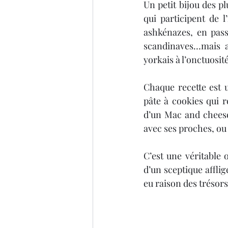
Un petit bijou des pl
qui participent de l
Thriller
Salon du livre
ashkénazes, en pass
scandinaves…mais a
yorkais à l’onctuosité
Chaque recette est 
pâte à cookies qui r
d’un Mac and cheese 
avec ses proches, ou
C’est une véritable 
d’un sceptique affli
eu raison des trésors