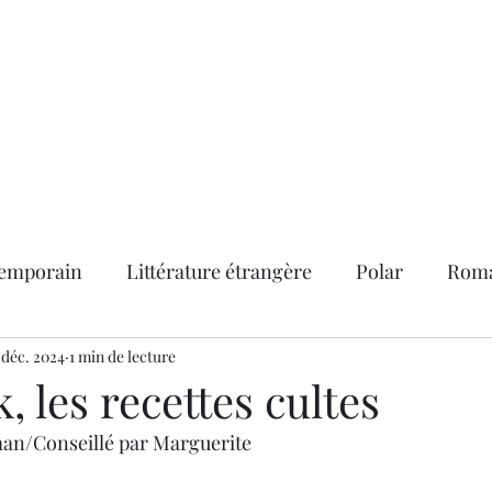
abonner
Contact
Service "presse"
Les lettres d'information
emporain
Littérature étrangère
Polar
Roma
nts
 déc. 2024
1 min de lecture
BD adultes
Classiques
La vie de D.E.litt
 les recettes cultes
an/Conseillé par Marguerite
rix littéraires
Roman historique
Roman noir