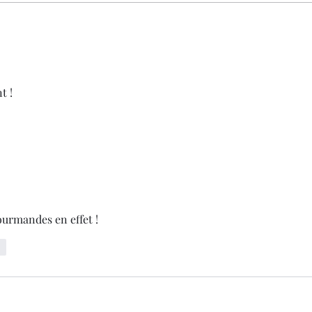
t ! 
ourmandes en effet !
re