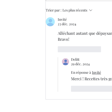
de passer...
Trier par :
Les plus récents
Invité
23 déc. 2024
Alléchant autant que dépaysan
Bravo!
J'aime
Répondre
Delitt
29 déc. 2024
En réponse à
Invité
Merci ! Recettes très g
J'aime
Répond