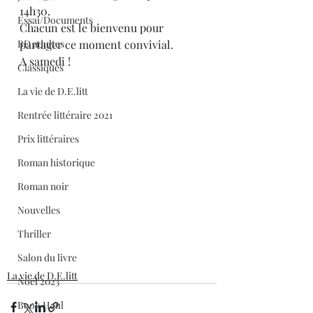
14h30.
Essai/Documents
Chacun est le bienvenu pour 
BD adultes
partager ce moment convivial.
A samedi !
Classiques
La vie de D.E.litt
Rentrée littéraire 2021
Prix littéraires
Roman historique
Roman noir
Nouvelles
Thriller
Salon du livre
La vie de D.E.litt
Noël 2023
Book Haul