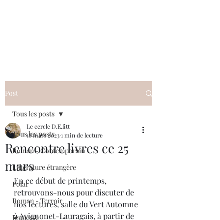
Le cercle D.E.litt
Post
Tous les posts
Le cercle D.E.litt
Tous les posts
18 mars 2023
1 min de lecture
Rencontre livres ce 25
Roman - Contemporain
mars
Littérature étrangère
En ce début de printemps, 
Polar
retrouvons-nous pour discuter de 
Roman - Terroir
nos lectures, salle du Vert Automne 
à Avignonet-Lauragais, à partir de 
Jeunesse