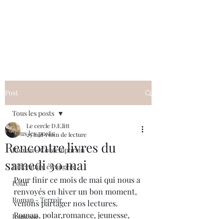
Le cercle D.E.litt
Post
Tous les posts
Le cercle D.E.litt
Tous les posts
25 mai
1 min de lecture
Rencontre livres du
Roman - Contemporain
samedi 30 mai
Littérature étrangère
Pour finir ce mois de mai qui nous a 
Polar
renvoyés en hiver un bon moment, 
Roman - Terroir
venons partager nos lectures. 
Roman, polar,romance, jeunesse, 
Jeunesse