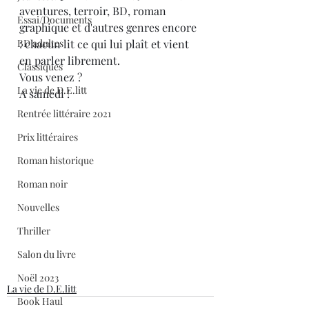
aventures, terroir, BD, roman 
Essai/Documents
graphique et d'autres genres encore 
BD adultes
: chacun lit ce qui lui plaît et vient 
en parler librement.
Classiques
Vous venez ?
La vie de D.E.litt
A samedi !
Rentrée littéraire 2021
Prix littéraires
Roman historique
Roman noir
Nouvelles
Thriller
Salon du livre
Noël 2023
La vie de D.E.litt
Book Haul