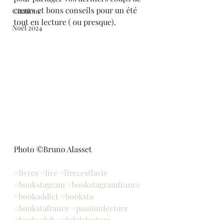
cœurs et bons conseils pour un été 
Citations
tout en lecture ( ou presque).
Noël 2024
Photo ©Bruno Alasset
#livres
#lire
#lirecestlavie
#bookstagram
#bookstagramfrance
#bookaddict
#booksta
#bookstafrance
#passionlecture
#booksclub
#clubdelecture