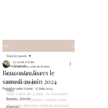
Le cercle D.E.litt
Post
Tous les posts
Le cercle D.E.litt
Tous les posts
24 juin 2024
1 min de lecture
Rencontre livres le
Roman - Contemporain
samedi 29 juin 2024
Littérature étrangère
Dernière mise à jour :
27 juin 2024
Polar
Mise à jour du 27 juin : la rencontre 
Roman - Terroir
aura lieu à Avignonet compte tenu 
du temps pluvieux orageux annoncé.
Jeunesse