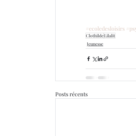
#ecoledesloisirs
#ps
Clothilde
Lilalit
Jeunesse
Posts récents