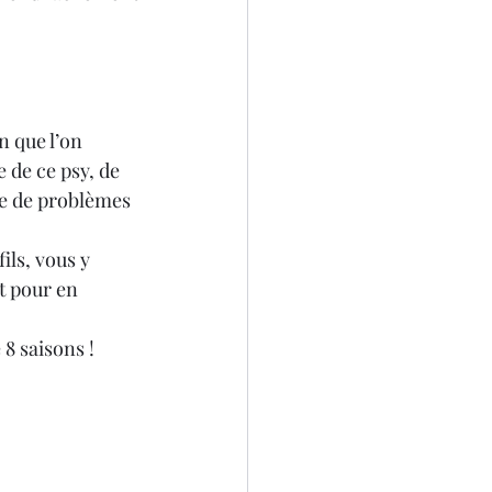
n que l’on 
 de ce psy, de 
te de problèmes 
ils, vous y 
t pour en 
 8 saisons ! 