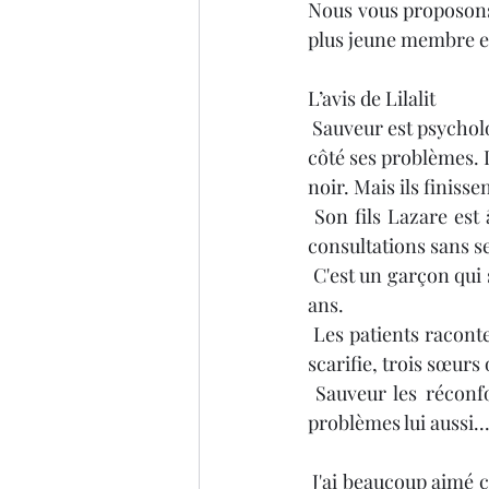
Nous vous proposons d
plus jeune membre et
Thriller
Salon du livre
L’avis de Lilalit
Sauveur est psycholo
côté ses problèmes. La
noir. Mais ils finiss
 Son fils Lazare est âgé de huit ans, il rêve d'avoir un hamster, il écoute son père dans ses 
consultations sans se
 C'est un garçon qui semble heureux bien qu'il ait perdu sa mère alors qu'il avait à peine deux 
ans.
 Les patients racontent leurs soucis : un enfant de neuf ans fait encore pipi au lit, une ado se 
scarifie, trois sœur
 Sauveur les réconforte, s'occupe bien de tous  mais ne voit pas que son fils a de graves 
problèmes lui aussi..
 J'ai beaucoup aimé ce livre que j'ai lu en trois jours car il est clair, on le comprend facilement 