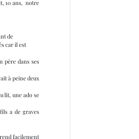
, 10 ans,  notre 
4
nt de 
r il est        