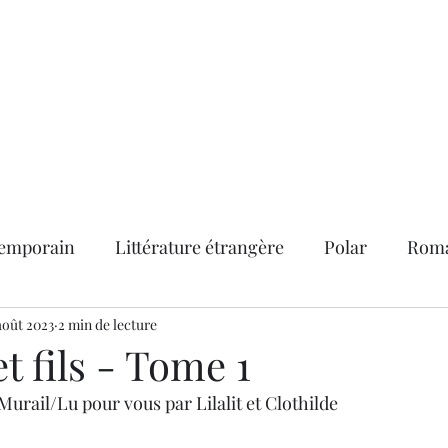
abonner
Contact
Service "presse"
Les lettres d'information
emporain
Littérature étrangère
Polar
Roma
nts
août 2023
2 min de lecture
BD adultes
Classiques
La vie de D.E.litt
t fils - Tome 1
urail/Lu pour vous par Lilalit et Clothilde
rix littéraires
Roman historique
Roman noir