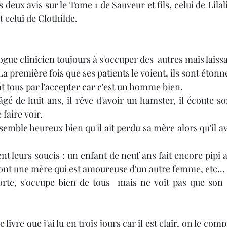
eux avis sur le Tome 1 de Sauveur et fils, celui de Lilalit
 celui de Clothilde.
Noël 2023
Book Haul
Citations
Noël 202
gue clinicien toujours à s'occuper des  autres mais laissa
 première fois que ses patients le voient, ils sont étonnés ca
ent tous par l'accepter car c'est un homme bien.
 faire voir.
s ont une mère qui est amoureuse d'un autre femme, etc...
.