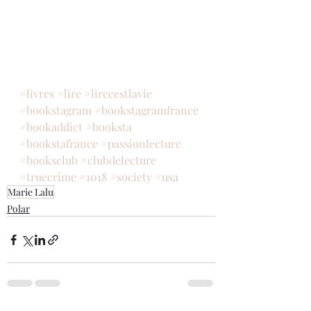
#livres
#lire
#lirecestlavie
#bookstagram
#bookstagramfrance
#bookaddict
#booksta
#bookstafrance
#passionlecture
#booksclub
#clubdelecture
#truecrime
#1018
#society
#usa
Marie Lalu
Polar