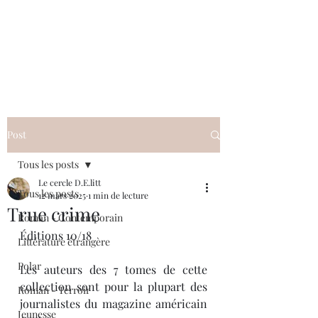
Le cercle D.E.litt
Post
Tous les posts
Le cercle D.E.litt
Tous les posts
12 mars 2025
1 min de lecture
True crime
Roman - Contemporain
Éditions 10/18
Littérature étrangère
Polar
Les auteurs des 7 tomes de cette 
collection sont pour la plupart des 
Roman - Terroir
journalistes du magazine américain 
Jeunesse