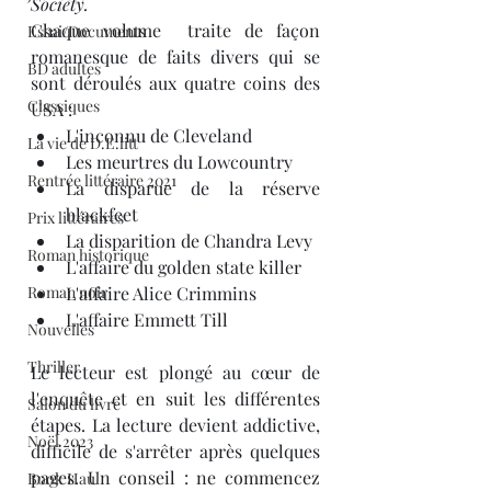
Society.
Chaque volume  traite de façon 
Essai/Documents
romanesque de faits divers qui se 
BD adultes
sont déroulés aux quatre coins des 
Classiques
USA : 
L'inconnu de Cleveland
La vie de D.E.litt
Les meurtres du Lowcountry
Rentrée littéraire 2021
La disparue de la réserve 
blackfeet
Prix littéraires
La disparition de Chandra Levy
Roman historique
L'affaire du golden state killer
Roman noir
L'affaire Alice Crimmins
L'affaire Emmett Till
Nouvelles
Thriller
Le lecteur est plongé au cœur de 
l'enquête et en suit les différentes 
Salon du livre
étapes. La lecture devient addictive, 
Noël 2023
difficile de s'arrêter après quelques 
pages. Un conseil : ne commencez 
Book Haul