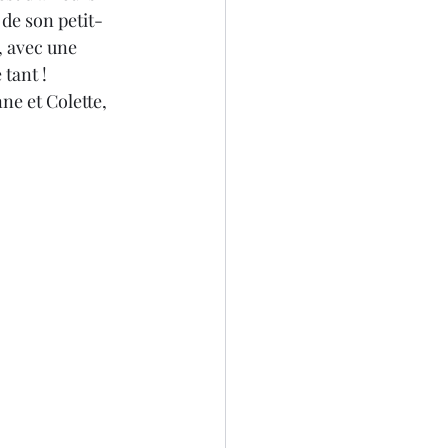
 de son petit-
s, avec une 
 tant ! 
ne et Colette, 