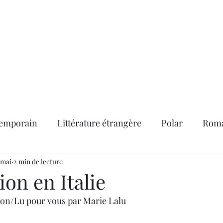
abonner
Contact
Service "presse"
Les lettres d'information
emporain
Littérature étrangère
Polar
Roma
nts
 mai
2 min de lecture
BD adultes
Classiques
La vie de D.E.litt
on en Italie
son/Lu pour vous par Marie Lalu
rix littéraires
Roman historique
Roman noir