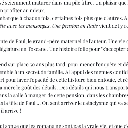
issé sciemment maturer dans ma pile à lire. Un plaisir que 
n profiter au mieux.
Noël 2023
Book Haul
Citations
Noël 202
barque à chaque fois, certaines fois plus que d'autres.
ête avec tes mensonges
. 
Une pension en Italie
 vient de l'y 
nte de Paul, le grand-père maternel de l'auteur. Une vie d
llégiature en Toscane. Une histoire folle pour "s'accepter 
nd sur place 50 ans plus tard, pour mener l'enquête et dé
semble à un secret de famille. A l'appui des menues confi
part pour laver l'opacité de cette histoire bien enfouie, et r
e sa mère le goût des détails. Des détails qui nous transport
ns la salle à manger de cette pension, dans les chambres
s la tête de Paul ... On sent arriver le cataclysme qui va s
il arrive !
l songe que les romans ne sont pas la vraie vie, et que c'e