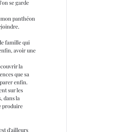
l'on se garde 
4
 A mon panthéon 
rejoindre.
e famille qui 
enfin, avoir une 
couvrir la 
dences que sa 
éparer enfin.
ent sur les 
, dans la 
e produire 
st d'ailleurs 