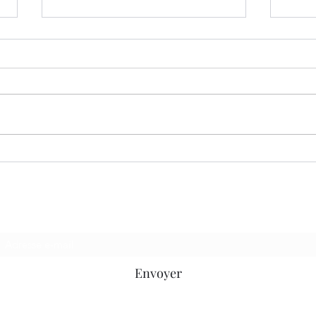
Je suis drôle
Les 
Envoyer