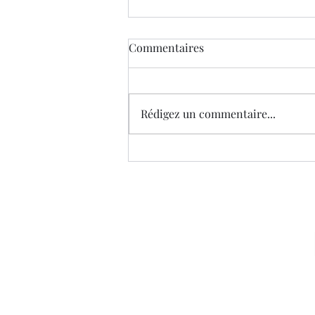
Commentaires
Pourquoi D.E.litt
Rédigez un commentaire...