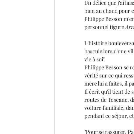
Un délice que j'ai la
bien au chaud pour e
Thriller
Salon du livre
Philippe Besson m'em
personnel figure 
Arr
L'histoire bouleversa
bascule lors d'une vi
vie à soi".
Philippe Besson se re
vérité sur ce qui res
mère lui a faites, il 
Il écrit qu'il tient d
routes de Toscane, da
voiture familiale, dan
pendant ce séjour, et 
"Pour se rassurer, Pau