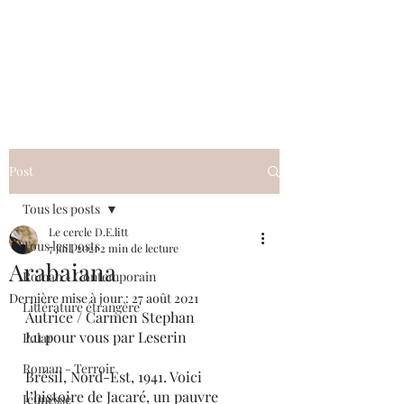
Le cercle D.E.litt
Post
Tous les posts
Le cercle D.E.litt
Tous les posts
7 juil. 2021
2 min de lecture
Arabaiana
Roman - Contemporain
Dernière mise à jour :
27 août 2021
Littérature étrangère
Autrice / Carmen Stephan 
Lu pour vous par Leserin
Polar
Roman - Terroir
Brésil, Nord-Est, 1941. Voici 
l’histoire de Jacaré, un pauvre 
Jeunesse