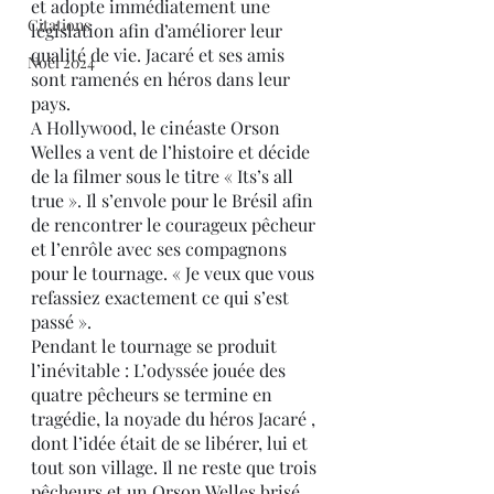
et adopte immédiatement une 
Citations
législation afin d’améliorer leur 
qualité de vie. Jacaré et ses amis 
Noël 2024
sont ramenés en héros dans leur 
pays.
A Hollywood, le cinéaste Orson 
Welles a vent de l’histoire et décide 
de la filmer sous le titre « Its’s all 
true ». Il s’envole pour le Brésil afin 
de rencontrer le courageux pêcheur 
et l’enrôle avec ses compagnons 
pour le tournage. « Je veux que vous 
refassiez exactement ce qui s’est 
passé ».
Pendant le tournage se produit 
l’inévitable : L’odyssée jouée des 
quatre pêcheurs se termine en 
tragédie, la noyade du héros Jacaré , 
dont l’idée était de se libérer, lui et 
tout son village. Il ne reste que trois 
pêcheurs et un Orson Welles brisé, 