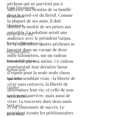
pêcheur qui ne parvient pas à 
Essai/Documents
subvenir aux besoins de sa famille 
dans le nord-est du Brésil. Comme 
BD adultes
la plupart de ses amis, il doit 
Classiques
donner la moitié de ses prises aux 
autorités. La solution serait une 
La vie de D.E.litt
audience avec le président Vargas. 
Rentrée littéraire 2021
Le 14 septembre, quatre pêcheurs se 
lancent dans un voyage de deux 
Prix littéraires
mille kilomètres, sur un radeau 
Roman historique
construit par eux même. Ce radeau 
représentait leur dernière lueur 
Roman noir
d’espoir pour la seule seule chose 
qui leur semblait vraie : la liberté de 
Nouvelles
vivre sans entraves, la liberté de 
Thriller
déterminer leur vie, et celle de non 
seulement survivre, mais aussi de 
Salon du livre
vivre. La traversée dure deux mois 
Noël 2023
et est couronnée de succès. Le 
président écoute les pétitionnaires 
Book Haul