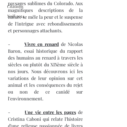
paysages sublimes du Colorado. Aux 
Citations
magnifiques descriptions de la 
Noël 2024
nature se mêle la peur et le suspense 
de l'intrigue avec rebondissements 
et personnages attachants.
-       
Vivre en renard
 de Nicolas 
Baron, essai historique du rapport 
des humains au renard à travers les 
siècles ou plutôt du XIXème siècle à 
nos jours. Nous découvrons ici les 
variations de leur opinion sur cet 
animal et les conséquences du rejet 
ou non de ce canidé sur 
l'environnement.
-       
Une vie entre les pages
 de 
Cristina Caboni qui relate l'histoire 
d'une relieuse passionnée de livres 