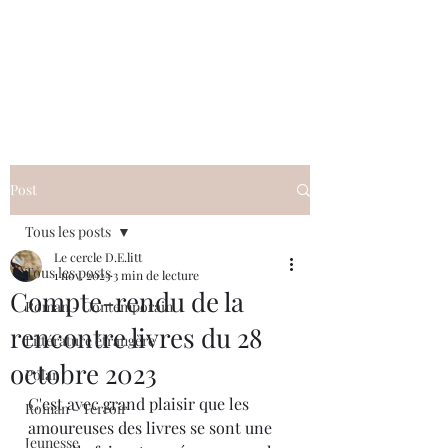
Le cercle D.E.litt
Post
Tous les posts
Le cercle D.E.litt
Tous les posts
1 nov. 2023
3 min de lecture
Compte-rendu de la
Roman - Contemporain
rencontre livres du 28
Littérature étrangère
octobre 2023
Polar
C'est avec grand plaisir que les 
Roman - Terroir
amoureuses des livres se sont une 
Jeunesse