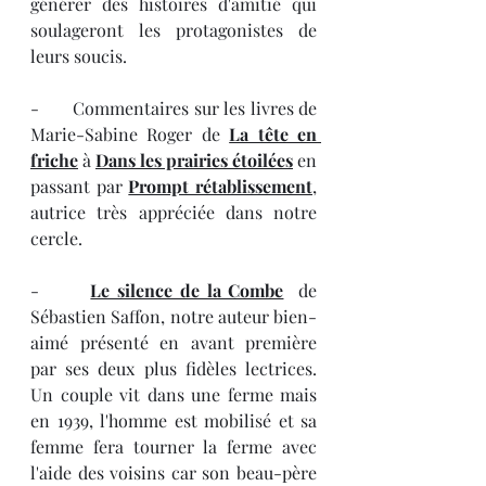
générer des histoires d'amitié qui 
soulageront les protagonistes de 
leurs soucis. 
-       Commentaires sur les livres de 
Marie-Sabine Roger de 
La tête en 
friche
 à 
Dans les prairies étoilées
 en 
passant par 
Prompt rétablissement
, 
autrice très appréciée dans notre 
cercle.
-       
Le silence de la Combe
  de 
Sébastien Saffon, notre auteur bien-
aimé présenté en avant première 
par ses deux plus fidèles lectrices. 
Un couple vit dans une ferme mais 
en 1939, l'homme est mobilisé et sa 
femme fera tourner la ferme avec 
l'aide des voisins car son beau-père 