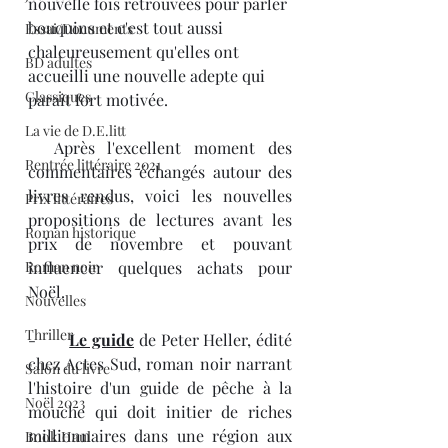
nouvelle fois retrouvées pour parler 
bouquins et c'est tout aussi 
Essai/Documents
chaleureusement qu'elles ont 
BD adultes
accueilli une nouvelle adepte qui 
Classiques
paraît fort motivée. 
La vie de D.E.litt
  Après l'excellent moment des 
Rentrée littéraire 2021
commentaires échangés autour des 
livres rendus, voici les nouvelles 
Prix littéraires
propositions de lectures avant les 
Roman historique
prix de novembre et pouvant 
Roman noir
influencer quelques achats pour 
Noël.
Nouvelles
Thriller
-       
Le guide
 de Peter Heller, édité 
chez Actes Sud, roman noir narrant 
Salon du livre
l'histoire d'un guide de pêche à la 
Noël 2023
mouche qui doit initier de riches 
millionnaires dans une région aux 
Book Haul