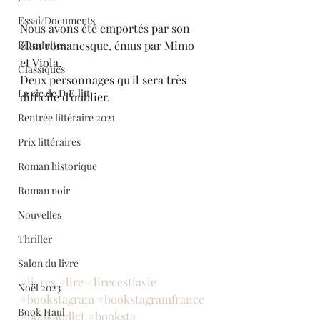
Essai/Documents
Nous avons été emportés par son 
BD adultes
élan romanesque, émus par Mimo 
et Viola.
Classiques
Deux personnages qu'il sera très 
La vie de D.E.litt
difficile d'oublier.
Rentrée littéraire 2021
Prix littéraires
Roman historique
Roman noir
Nouvelles
Thriller
Salon du livre
#livres
#lire
#lirecestlavie
Noël 2023
#bookstagram
#bookstagramfrance
Book Haul
#bookaddict
#booksta