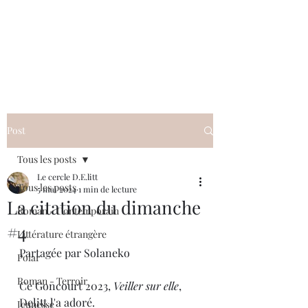
Le cercle D.E.litt
Post
Tous les posts
Le cercle D.E.litt
Tous les posts
5 mai 2024
1 min de lecture
La citation du dimanche
Roman - Contemporain
#4
Littérature étrangère
Partagée par Solaneko
Polar
Roman - Terroir
Ce Goncourt 2023, 
Veiller sur elle
, 
Delitt l'a adoré.
Jeunesse