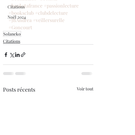
#bookstafrance
#passionlecture
Citations
#booksclub
#clubdelecture
Noël 2024
#JBAndrea
#veillersurelle
#Goncourt
Solaneko
Citations
Posts récents
Voir tout