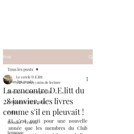
Le cercle D.E.litt
Post
Tous les posts
Le cercle D.E.litt
Tous les posts
5 févr. 2023
3 min de lecture
La rencontre D.E.litt du
Roman - Contemporain
28 janvier, des livres
Littérature étrangère
comme s'il en pleuvait !
Polar
Et c’est parti pour une nouvelle 
Roman - Terroir
année que les membres du Club 
Jeunesse