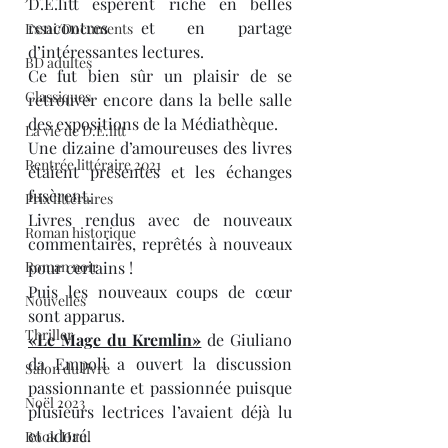
D.E.litt espèrent riche en belles 
rencontres et en partage 
Essai/Documents
d’intéressantes lectures.
BD adultes
Ce fut bien sûr un plaisir de se 
Classiques
retrouver encore dans la belle salle 
des expositions de la Médiathèque.
La vie de D.E.litt
Une dizaine d’amoureuses des livres 
Rentrée littéraire 2021
étaient présentes et les échanges 
fusèrent.
Prix littéraires
Livres rendus avec de nouveaux 
Roman historique
commentaires, reprêtés à nouveaux 
Roman noir
pour certains ! 
Puis les nouveaux coups de cœur 
Nouvelles
sont apparus.
Thriller
«Le Mage du Kremlin»
 de Giuliano 
da Empoli a ouvert la discussion 
Salon du livre
passionnante et passionnée puisque 
Noël 2023
plusieurs lectrices l’avaient déjà lu 
et adoré.
Book Haul