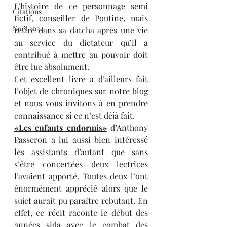
L’histoire de ce personnage semi 
Citations
fictif, conseiller de Poutine, mais 
Noël 2024
retiré dans sa datcha après une vie 
au service du dictateur qu’il a 
contribué à mettre au pouvoir doit 
être lue absolument.
Cet excellent livre a d’ailleurs fait 
l’objet de chroniques sur notre blog 
et nous vous invitons à en prendre 
connaissance si ce n’est déjà fait.
«Les enfants endormis»
 d’Anthony 
Passeron a lui aussi bien intéressé 
les assistants d’autant que sans 
s’être concertées deux lectrices 
l’avaient apporté. Toutes deux l’ont 
énormément apprécié alors que le 
sujet aurait pu paraître rebutant. En 
effet, ce récit raconte le début des 
années sida avec le combat des 