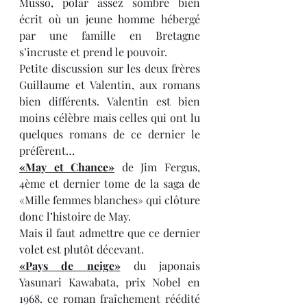
Musso, polar assez sombre bien 
écrit où un jeune homme hébergé 
par une famille en Bretagne 
s’incruste et prend le pouvoir.
Petite discussion sur les deux frères 
Guillaume et Valentin, aux romans 
bien différents. Valentin est bien 
moins célèbre mais celles qui ont lu 
quelques romans de ce dernier le 
préfèrent…
«May et Chance»
 de Jim Fergus, 
4ème et dernier tome de la saga de 
«Mille femmes blanches» qui clôture 
donc l’histoire de May.
Mais il faut admettre que ce dernier 
volet est plutôt décevant.
«Pays de neige»
 du japonais 
Yasunari Kawabata, prix Nobel en 
1968. ce roman fraîchement réédité 