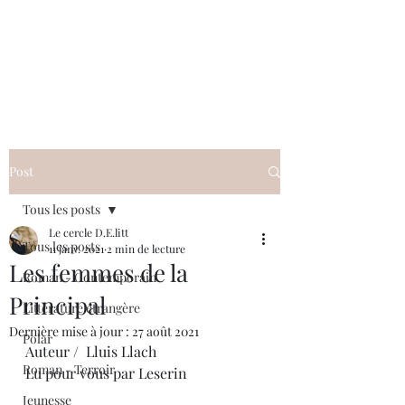
Le cercle D.E.litt
Post
Tous les posts
Le cercle D.E.litt
Tous les posts
11 janv. 2021
2 min de lecture
Les femmes de la
Roman - Contemporain
Principal
Littérature étrangère
Dernière mise à jour :
27 août 2021
Polar
Auteur /  Lluis Llach
Roman - Terroir
Lu pour vous par Leserin
Jeunesse