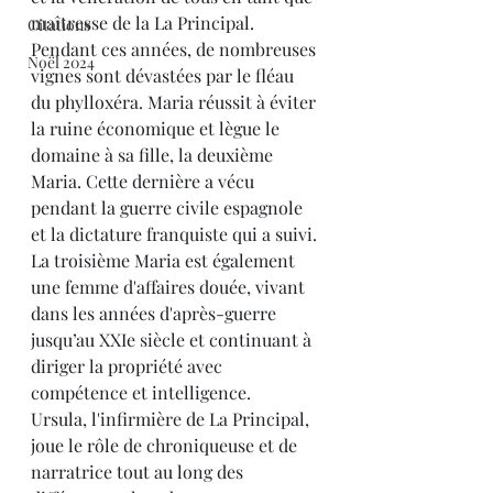
maîtresse de la La Principal.
Citations
Pendant ces années, de nombreuses 
Noël 2024
vignes sont dévastées par le fléau 
du phylloxéra. Maria réussit à éviter 
la ruine économique et lègue le 
domaine à sa fille, la deuxième 
Maria. Cette dernière a vécu 
pendant la guerre civile espagnole 
et la dictature franquiste qui a suivi.
La troisième Maria est également 
une femme d'affaires douée, vivant 
dans les années d'après-guerre 
jusqu’au XXIe siècle et continuant à 
diriger la propriété avec 
compétence et intelligence.
Ursula, l'infirmière de La Principal, 
joue le rôle de chroniqueuse et de 
narratrice tout au long des 