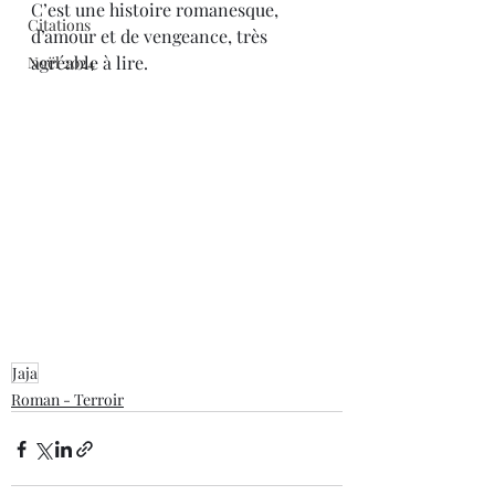
C’est une histoire romanesque, 
Citations
d’amour et de vengeance, très 
agréable à lire.
Noël 2024
Jaja
Roman - Terroir