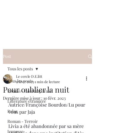
Le cercle D.E.litt
Post
Tous les posts
Le cercle D.E.litt
Tous les posts
9 févr. 2023
1 min de lecture
Pour oublier la nuit
Roman - Contemporain
Dernière mise à jour :
10 févr. 2023
Littérature étrangère
Autrice/Françoise Bourdon/Lu pour 
Polar
vous par Jaja
Roman - Terroir
Livia a été abandonnée par sa mère 
Jeunesse