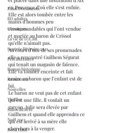
et placée dans une institution d’Aix 
en Provence d’où elle s’est enfuie. 
Essai/Documents
Elle est alors tombée entre les 
BD adultes
mains d’hommes peu 
recommandables qui l’ont vendue 
Classiques
et mariée au baron de Crissol 
La vie de D.E.litt
qu’elle n’aimait pas. 
Rentrée littéraire 2021
Au cours d’une de ses promenades 
elle a rencontré Guilhem Ségurat 
Prix littéraires
qui tenait un magasin de faïence. 
Roman historique
Elle va tomber enceinte et fait 
croire au baron que l’enfant est de 
Roman noir
lui. 
Nouvelles
Le baron ne veut pas de cet enfant 
Thriller
qui est une fille. Il voulait un 
garçon. Julie sera élevée par 
Salon du livre
Guilhem et quand elle apprendra ce 
Noël 2023
qui est arrivé à sa mère elle 
cherchera à la venger.
Book Haul