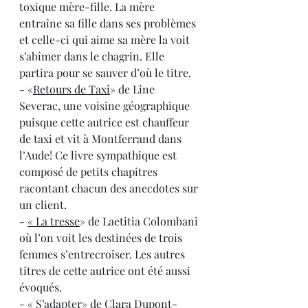
toxique mère-fille. La mère 
entraîne sa fille dans ses problèmes 
et celle-ci qui aime sa mère la voit 
s’abîmer dans le chagrin. Elle 
partira pour se sauver d’où le titre.
- «
Retours de Taxi
» de Line 
Severac, une voisine géographique 
puisque cette autrice est chauffeur 
de taxi et vit à Montferrand dans 
l’Aude! Ce livre sympathique est 
composé de petits chapitres 
racontant chacun des anecdotes sur 
un client.
- 
« La tresse
» de Laetitia Colombani 
où l’on voit les destinées de trois 
femmes s’entrecroiser. Les autres 
titres de cette autrice ont été aussi 
évoqués.
- 
« S’adapter
» de Clara Dupont-