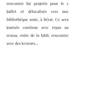
rencontre fut projetée pour le 2 
juillet et délocalisée vers une 
bibliothèque amie, à Bérat. Ce sera 
journée continue avec repas au 
restau, visite de la bibli, rencontre 
avec des lecteurs…
De belles perspectives donc pour ce 
club Délitt qui n’a cessé de se 
renouveler et affiche une belle 
santé.