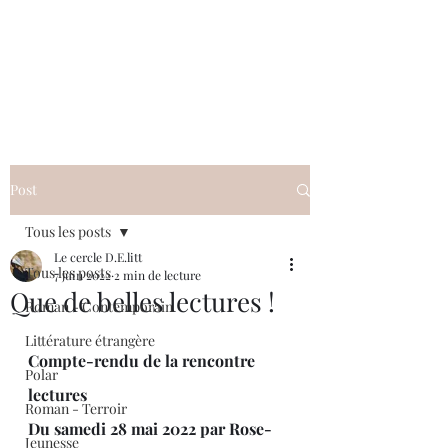
Le cercle D.E.litt
Post
Tous les posts
Le cercle D.E.litt
Tous les posts
7 juin 2022
2 min de lecture
Que de belles lectures !
Roman - Contemporain
Littérature étrangère
Compte-rendu de la rencontre 
Polar
lectures
Roman - Terroir
Du samedi 28 mai 2022 par Rose-
Jeunesse