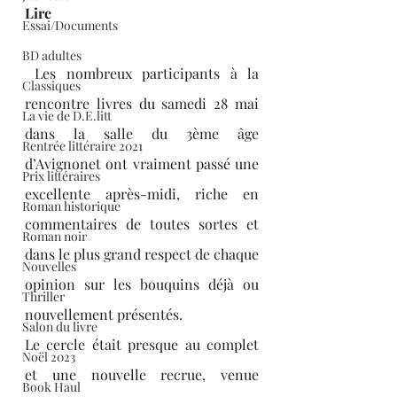
Lire 
Essai/Documents
BD adultes
 Les nombreux participants à la 
Classiques
rencontre livres du samedi 28 mai 
La vie de D.E.litt
dans la salle du 3ème âge 
Rentrée littéraire 2021
d’Avignonet ont vraiment passé une 
Prix littéraires
excellente après-midi, riche en 
Roman historique
commentaires de toutes sortes et 
Roman noir
dans le plus grand respect de chaque 
Nouvelles
opinion sur les bouquins déjà ou 
Thriller
nouvellement présentés.
Salon du livre
Le cercle était presque au complet 
Noël 2023
et une nouvelle recrue, venue 
Book Haul