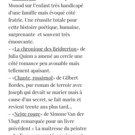
Monod sur l’enfant très handicapé 
d’une famille mais évoqué côté 
fratrie. Une réussite totale pour 
cette histoire poétique, humaine, 
surprenante  et souvent très 
émouvante.
- «
La chronique des Bridgerton
» de 
Julia Quinn a amené au cercle une 
côté romance peu avouable mais 
tellement apaisant.
- «
Chante, rossignol
» de Gilbert 
Bordes, pur roman de terroir avec 
Joseph qui devait se marier mais à 
cause d’un secret, se fait marin et 
revient trente ans plus tard…
- «
Neige rouge
» de Simone Van der 
Vlugt remarquée pour un livre 
précédent « La maîtresse du peintre 