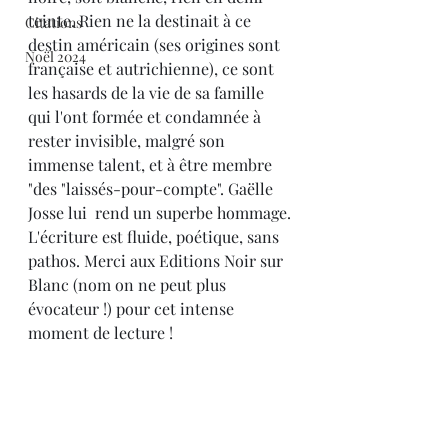
teinte. Rien ne la destinait à ce 
Citations
destin américain (ses origines sont 
Noël 2024
française et autrichienne), ce sont 
les hasards de la vie de sa famille 
qui l'ont formée et condamnée à 
rester invisible, malgré son 
immense talent, et à être membre 
"des "laissés-pour-compte". Gaëlle 
Josse lui  rend un superbe hommage.
L'écriture est fluide, poétique, sans 
pathos. Merci aux Editions Noir sur 
Blanc (nom on ne peut plus   
évocateur !) pour cet intense 
moment de lecture !