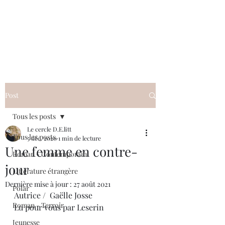
Le cercle D.E.litt
Post
Tous les posts
Le cercle D.E.litt
Tous les posts
5 déc. 2020
1 min de lecture
Une femme en contre-
Roman - Contemporain
jour
Littérature étrangère
Dernière mise à jour :
27 août 2021
Polar
Autrice /  Gaëlle Josse
Roman - Terroir
Lu pour vous par Leserin 
Jeunesse