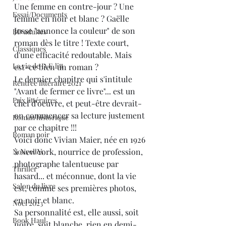
Une femme en contre-jour ? Une 
Essai/Documents
femme en noir et blanc ? Gaëlle 
Josse "annonce la couleur" de son 
BD adultes
roman dès le titre ! Texte court, 
Classiques
d'une efficacité redoutable. Mais 
La vie de D.E.litt
est-ce bien un roman ?
Le dernier chapitre qui s'intitule 
Rentrée littéraire 2021
"Avant de fermer ce livre"... est un 
Prix littéraires
chef d'oeuvre, et peut-être devrait-
on commencer sa lecture justement 
Roman historique
par ce chapitre !!!
Roman noir
Voici donc Vivian Maier, née en 1926 
à New York, nourrice de profession, 
Nouvelles
photographe talentueuse par 
Thriller
hasard... et méconnue, dont la vie 
Salon du livre
est, comme ses premières photos, 
en noir et blanc.
Noël 2023
Sa personnalité est, elle aussi, soit 
Book Haul
noire, soit blanche, rien en demi-