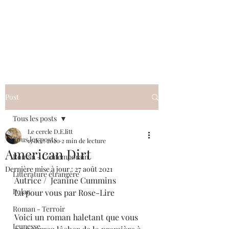
Le cercle D.E.litt
Post
Tous les posts
Le cercle D.E.litt
Tous les posts
15 déc. 2020
2 min de lecture
American Dirt
Roman - Contemporain
Dernière mise à jour :
27 août 2021
Littérature étrangère
Autrice /  Jeanine Cummins
Polar
Lu pour vous par Rose-Lire 
Roman - Terroir
Voici un roman haletant que vous 
Jeunesse