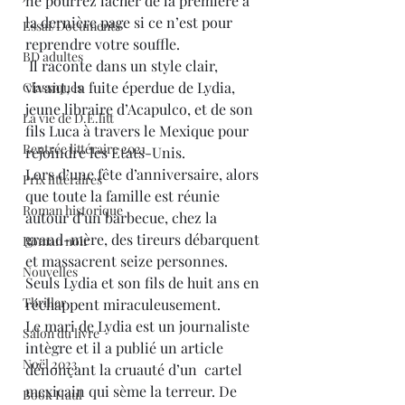
ne pourrez lâcher de la première à 
la dernière page si ce n’est pour 
Essai/Documents
reprendre votre souffle.
BD adultes
 Il raconte dans un style clair, 
vivant, la fuite éperdue de Lydia, 
Classiques
jeune libraire d’Acapulco, et de son 
La vie de D.E.litt
fils Luca à travers le Mexique pour 
Rentrée littéraire 2021
rejoindre les Etats-Unis.
Lors d’une fête d’anniversaire, alors 
Prix littéraires
que toute la famille est réunie 
Roman historique
autour d’un barbecue, chez la 
grand-mère, des tireurs débarquent 
Roman noir
et massacrent seize personnes. 
Nouvelles
Seuls Lydia et son fils de huit ans en 
Thriller
réchappent miraculeusement.
Le mari de Lydia est un journaliste 
Salon du livre
intègre et il a publié un article 
Noël 2023
dénonçant la cruauté d’un  cartel 
mexicain qui sème la terreur. De 
Book Haul