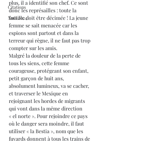
plus, il a identifié son chef. Ce sont 
Citations
donc les représailles : toute la 
famille doit être décimée ! La jeune 
Noël 2024
femme se sait menacée car les 
espions sont partout et dans la 
terreur qui règne, il ne faut pas trop 
compter sur les amis.
Malgré la douleur de la perte de 
tous les siens, cette femme 
courageuse, protégeant son enfant, 
petit garçon de huit ans, 
absolument lumineux, va se cacher, 
et traverser le Mexique en 
rejoignant les hordes de migrants 
qui vont dans la même direction 
« el norte ». Pour rejoindre ce pays 
où le danger sera moindre, il faut 
utiliser « la Bestia », nom que les 
fuyards donnent à tous les trains de 