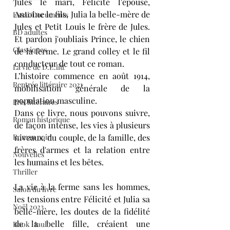
Jules le mari, Félicité l'épouse, 
Antoine le fils, Julia la belle-mère de 
Essai/Documents
Jules et Petit Louis le frère de Jules. 
BD adultes
Et pardon j'oubliais Prince, le chien 
Classiques
de la ferme. Le grand colley et le fil 
conducteur de tout ce roman. 
La vie de D.E.litt
L’histoire commence en août 1914, 
Rentrée littéraire 2021
mobilisation générale de la 
population masculine. 
Prix littéraires
Dans ce livre, nous pouvons suivre, 
Roman historique
de façon intense, les vies à plusieurs 
Roman noir
niveaux, du couple, de la famille, des 
frères d'armes et la relation entre 
Nouvelles
les humains et les bêtes.
Thriller
La vie à la ferme sans les hommes, 
Salon du livre
les tensions entre Félicité et Julia sa 
Noël 2023
belle-mère, les doutes de la fidélité 
de la belle fille, créaient une 
Book Haul