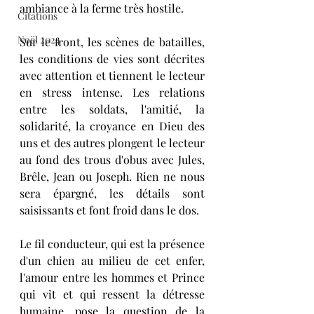
ambiance à la ferme très hostile. 
Citations
Noël 2024
Sur le front, les scènes de batailles, 
les conditions de vies sont décrites 
avec attention et tiennent le lecteur 
en stress intense. Les relations 
entre les soldats, l'amitié, la 
solidarité, la croyance en Dieu des 
uns et des autres plongent le lecteur 
au fond des trous d'obus avec Jules, 
Brêle, Jean ou Joseph. Rien ne nous 
sera épargné, les détails sont 
saisissants et font froid dans le dos. 
Le fil conducteur, qui est la présence 
d'un chien au milieu de cet enfer, 
l'amour entre les hommes et Prince 
qui vit et qui ressent la détresse 
humaine, pose la question de la 