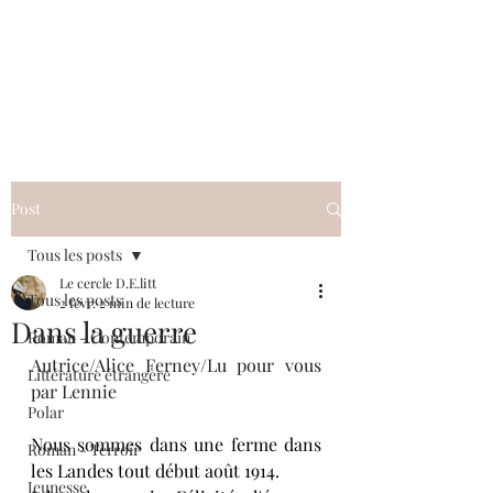
Le cercle D.E.litt
Post
Tous les posts
Le cercle D.E.litt
Tous les posts
2 févr.
2 min de lecture
Dans la guerre
Roman - Contemporain
Autrice/Alice Ferney/Lu pour vous 
Littérature étrangère
par Lennie
Polar
Nous sommes dans une ferme dans 
Roman - Terroir
les Landes tout début août 1914. 
Jeunesse