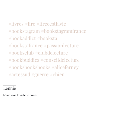
#livres
#lire
#lirecestlavie
#bookstagram
#bookstagramfrance
#bookaddict
#booksta
#bookstafrance
#passionlecture
#booksclub
#clubdelecture
#bookbuddies
#conseildelecture
#booksbooksbooks
#aliceferney
#actessud
#guerre
#chien
Lennie
Roman historique