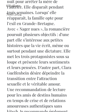
nuit pour arrêter la mère de 
Citations
l’autrice. Elle disparaît pendant 
trois semaines. Lorsqu’ elle 
Noël 2024
réapparaît, la famille opte pour 
l’exil en Grande-Bretagne.
Avec « Nager nues », la romancière 
poursuit plusieurs objectifs : d’une 
part elle s’intéresse aux petites 
histoires que la vie écrit, même ou 
surtout pendant une dictature. Elle 
met les trois protagonistes sous sa 
loupe et présente leurs sentiments 
et leurs pensées. D’autre part, Clara 
Guelfenbein désire dépeindre la 
transition entre l’attraction 
sexuelle et le véritable amour.
Une recommandation de lecture 
pour les amis de destins humains 
en temps de crise et de relations 
amoureuses authentiques sans 
kitsch. Je recommande également 