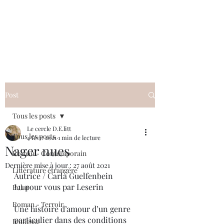
Le cercle D.E.litt
Post
Tous les posts
Le cercle D.E.litt
Tous les posts
4 févr. 2021
1 min de lecture
Nager nues
Roman - Contemporain
Dernière mise à jour :
27 août 2021
Littérature étrangère
Autrice / Carla Guelfenbein
Lu pour vous par Leserin
Polar
Roman - Terroir
Une histoire d’amour d’un genre 
particulier dans des conditions 
Jeunesse