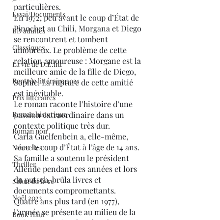
particulières.
Essai/Documents
En 1972, peu avant le coup d’État de 
Pinochet au Chili, Morgana et Diego 
BD adultes
se rencontrent et tombent 
Classiques
amoureux. Le problème de cette 
relation amoureuse : Morgane est la 
La vie de D.E.litt
meilleure amie de la fille de Diego, 
Rentrée littéraire 2021
Sophie. La rupture de cette amitié 
est inévitable.
Prix littéraires
Le roman raconte l’histoire d’une 
Roman historique
passion extraordinaire dans un 
contexte politique très dur.
Roman noir
Carla Guelfenbein a, elle-même, 
vécu le coup d’État à l’âge de 14 ans. 
Nouvelles
Sa famille a soutenu le président 
Thriller
Allende pendant ces années et lors 
du putsch, brûla livres et 
Salon du livre
documents compromettants.
Noël 2023
Quatre ans plus tard (en 1977), 
l’armée se présente au milieu de la 
Book Haul