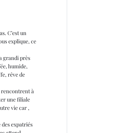
4
as. C’est un 
ous explique, ce 
a grandi près 
ée, humide, 
fe, rêve de 
e rencontrent à 
r une filiale 
tre vie car , 
 des expatriés 
es attend.