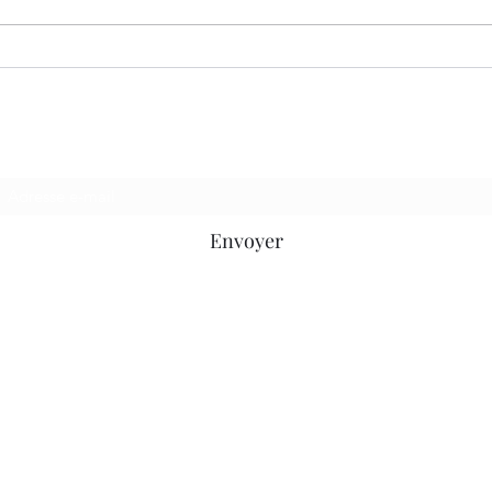
Un c
Le gardien du camphrier
Envoyer
©2020 par Le cercle D.E.litt. Créé avec Wix.com