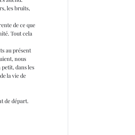
s, les bruits, 
rente de ce que 
ité. Tout cela 
ts au présent 
uient, nous 
petit, dans les 
e la vie de 
t de départ.