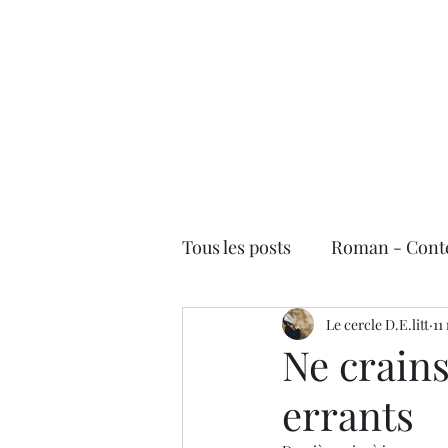
Le cercle D.E.litt
Accueil
Les critiques de livres
Les contributeurs
S'
Tous les posts
Roman - Cont
Jeunesse
Le cercle D.E.litt
Essai/Docume
11
Ne crains
errants
Rentrée littéraire 2021
P