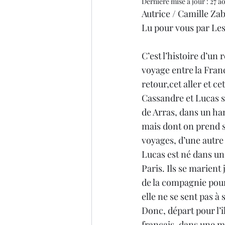
Dernière mise à jour :
27 a
Autrice / Camille Za
Thriller
Salon du livre
Lu pour vous par Le
C’est l’histoire d’un 
voyage entre la Franc
retour,cet aller et cet
Cassandre et Lucas s
de Arras, dans un ha
mais dont on prend soi
voyages, d’une autre v
Lucas est né dans une
Paris. Ils se marient
de la compagnie pour 
elle ne se sent pas à 
Donc, départ pour l’î
français, dans une m