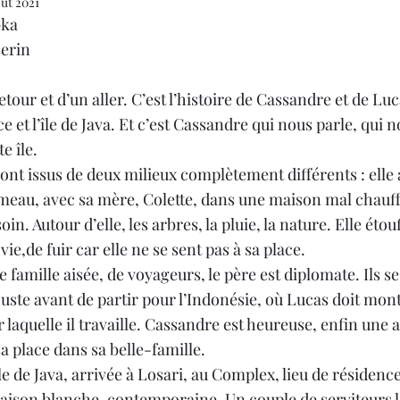
oût 2021
bka
Noël 2023
Book Haul
Citations
Noël 202
serin
retour et d’un aller. C’est l’histoire de Cassandre et de Luc
e et l’île de Java. Et c’est Cassandre qui nous parle, qui n
te île.
ont issus de deux milieux complètement différents : elle 
meau, avec sa mère, Colette, dans une maison mal chauff
n. Autour d’elle, les arbres, la pluie, la nature. Elle étouf
ie,de fuir car elle ne se sent pas à sa place.
 famille aisée, de voyageurs, le père est diplomate. Ils s
 juste avant de partir pour l’Indonésie, où Lucas doit monte
laquelle il travaille. Cassandre est heureuse, enfin une au
sa place dans sa belle-famille.
le de Java, arrivée à Losari, au Complex, lieu de résidence
aison blanche, contemporaine. Un couple de serviteurs l