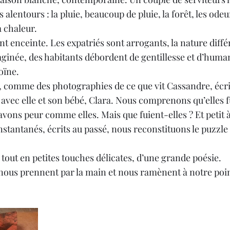
alentours : la pluie, beaucoup de pluie, la forêt, les odeur
a chaleur.
 enceinte. Les expatriés sont arrogants, la nature diffé
ginée, des habitants débordent de gentillesse et d’human
oïne.
, comme des photographies de ce que vit Cassandre, écri
ec elle et son bébé, Clara. Nous comprenons qu’elles f
avons peur comme elles. Mais que fuient-elles ? Et petit à 
nstantanés, écrits au passé, nous reconstituons le puzzle d
, tout en petites touches délicates, d’une grande poésie.
i nous prennent par la main et nous ramènent à notre poin