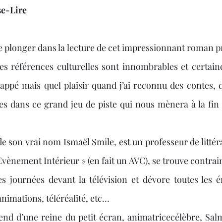
se-Lire
Noël 2023
Book Haul
Citations
Noël 202
 plonger dans la lecture de cet impressionnant roman pr
les références culturelles sont innombrables et certain
appé mais quel plaisir quand j’ai reconnu des contes, 
es dans ce grand jeu de piste qui nous mènera à la fin
de son vrai nom Ismaël Smile, est un professeur de littéra
« Evènement Intérieur » (en fait un AVC), se trouve contra
s journées devant la télévision et dévore toutes les ém
animations, téléréalité, etc…