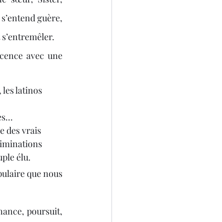
 s’entend guère, 
 s’entremêler. 
cence avec une 
les latinos 
les…
e des vrais 
riminations 
ple élu.