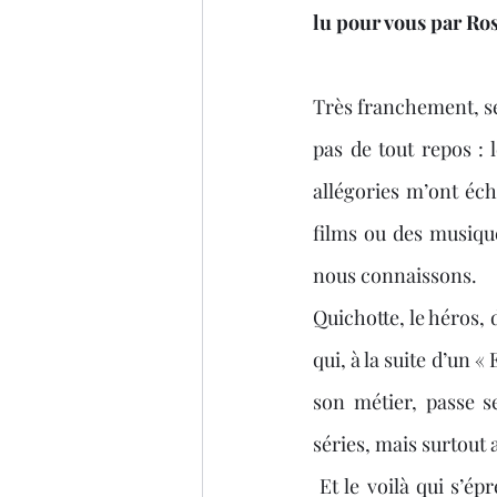
lu pour vous par Ro
Thriller
Salon du livre
Très franchement, se
pas de tout repos : 
allégories m’ont éch
films ou des musiqu
nous connaissons. 
Quichotte, le héros, 
qui, à la suite d’un 
son métier, passe se
séries, mais surtout 
 Et le voilà qui s’éprend d’une reine du petit écran, animatricecélèbre, Salma R, venue des 