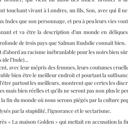
 touchant vivant à Londres, un fils, Son, avec qui il ne
x Indes que son personnage, et peu à peu leurs vies vont
nant et va être la description d’un monde en déliques
profonde de trois pays que Salman Rushdie connaît bien.
t d’abord au racisme inébranlable pour les noirs bien sûr, 
s (de l’Inde)…
ent, avec leur mépris des femmes, leurs coutumes cruel
mble bien être le meilleur endroit et pourtant la suffisanc
 d’être partout les meilleurs, montrent que certes les disc
 mais bien réelles et qu’ils ne seront pas non plus le peu
ysés par la stupidité, l’ignorance et le sectarisme. 