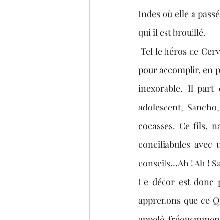
Indes où elle a passé
qui il est brouillé.
 Tel le héros de Cervantès, le voilà parti pour retrouver cette Dulcinée et faire de son mieux 
pour accomplir, en p
inexorable. Il part
adolescent, Sancho,
cocasses. Ce fils, 
conciliabules avec 
conseils…Ah ! Ah ! 
Le décor est donc p
apprenons que ce Qu
appelé fréquemment 