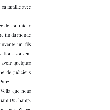
 sa famille avec 
ne fin du monde 
nvente un fils 
ations souvent 
avoir quelques 
e de judicieux 
o Panza…
Voilà que nous 
, Sam DuChamp, 
 sœur, Sister, 