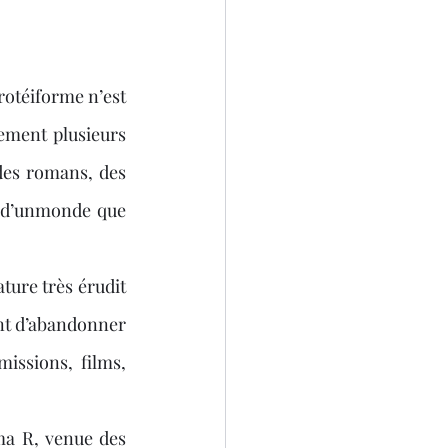
4
otéiforme n’est 
ement plusieurs 
des romans, des 
 d’unmonde que 
ture très érudit 
int d’abandonner 
issions, films, 