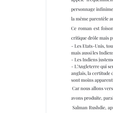
personnage infiniment
la même parentèle au
Ce roman est foison
critique drôle mais 
- Les Etats-Unis, tou
mais aussi les Indien
- Les Indiens justem
- L’Angleterre qui se
anglais, la certitude
sont moins apparentes
 Car nous allons vers la fin du monde où nous serons piégés par la culture populaire que nous 
avons produite, paral
 Salman Rushdie, après « La maison Golden » qui mettait en accusation la finance, poursuit, 