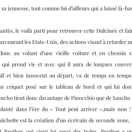
 sa jeunesse, tout comme lui d’ailleurs qui a laissé là-bas
arcourant les Etats-Unis, des actions visant à retarder u
 donc au volant d’une vieille voiture et en chemin s’i
 qui prend vie et avec qui il aura de longues convers
naïf et bien innocent au départ, va de temps en temps 
un criquet posé sur le tableau de bord et qui lui donn
Sancho tient donc davantage de Pinocchio que de Sanch
lanté dans l’ère du « Tout peut arriver »,mais non ! 
ichotte est la création d’un écrivain de seconde zone
Brother, qui vient lui aussi des Indes. Brother a une