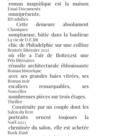
roman magnifique est la maison 
Essai/Documents
omniprésente.
BD adultes
 Cette demeure absolument 
Classiques
somptueuse, bâtie dans la banlieue 
La vie de D.E.litt
chic de Philadelphie sur une colline 
Rentrée littéraire 2021
où elle a l’air de flotter,est une 
Prix littéraires
réussite architecturale éblouissante 
Roman historique
avec ses grandes baies vitrées, ses 
Roman noir
escaliers remarquables, ses 
Nouvelles
nombreuses pièces sur trois étages.
Thriller
  Construite par un couple dont les 
Salon du livre
portraits ornent toujours la 
Noël 2023
cheminée du salon, elle est achetée 
Book Haul