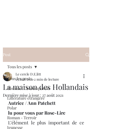
Le cercle D.E.litt
Post
Tous les posts
Le cercle D.E.litt
Tous les posts
25 mai 2021
2 min de lecture
La maison des Hollandais
Roman - Contemporain
Dernière mise à jour :
27 août 2021
Littérature étrangère
Autrice / Ann Patchett
Polar
lu pour vous par Rose-Lire 
Roman - Terroir
L’élément le plus important de ce 
Jeunesse