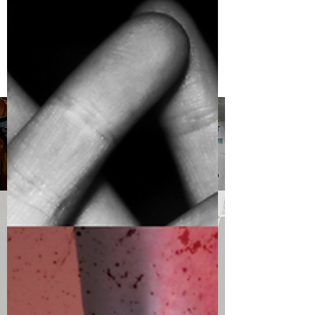
Ceci n’est ni un thriller, ni un roman policier
(quoique..) mais plutôt la chronique au...
Service "presse"
E
diteurs, auteurs, si vous souhaitez nous
envoyer vos livres ou documents pour une
critique sur ce blog, vous pouvez
prendre
contact avec nous via le