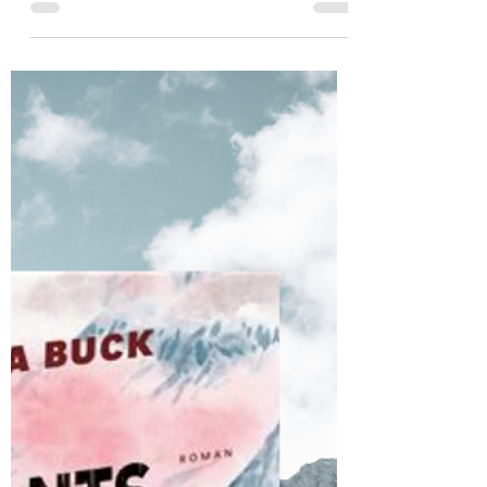
Le cercle D.E.litt
4 avr. 2025
2 min de lecture
Katie
Auteur/Michael McDowell/Lu pour vous par
Rose-Lire Cet auteur, enfin traduit en français
et ses ouvrages édités magnifiquement avec ...