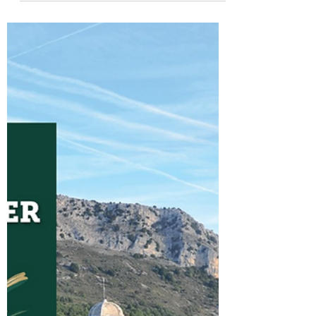
Le cercle D.E.litt
26 févr. 2025
1 min de lecture
Les enfants loups
Autrice/Vera Buck/Lu pour vous par Marie Lalu
Un thriller captivant, avec des personnages très
forts et une nature omniprésente, dont le...