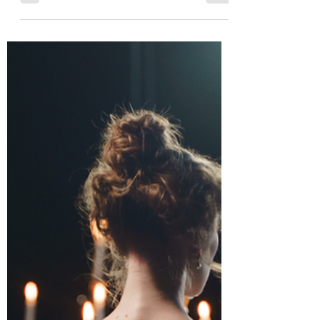
4 juil. 2025
2 min de lecture
Comme une caresse sur la
joue
Autrice/Ana Kori/Lu pour vous par Rose-Lire
C'est avec un grand intérêt que j'ai découvert
dans ce thriller psychologique la première...