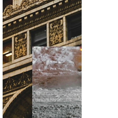
d’être anodine, masque une fatigue morale
profonde : elle continue d’avancer par habitude,
plus par devoir que par choix. Lorsque son
frère, criblé de dettes, fait appel à elle parce qu’il
est menacé de mort, son équilibre bascule. Les
cheminements intérieurs et