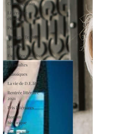
Contemporain
Littérature
étrangère
Polar
Roman - Terroir
Jeunesse
Essai/Documents
BD adultes
Classiques
La vie de D.E.litt
Rentrée littéraire
2021
Prix littéraires
Roman
historique
Roman noir