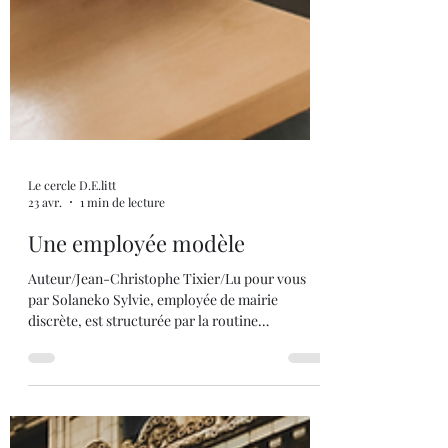
Le cercle D.E.litt
23 avr.
1 min de lecture
Une employée modèle
Auteur/Jean-Christophe Tixier/Lu pour vous
par Solaneko Sylvie, employée de mairie
discrète, est structurée par la routine
administrative faite de procédures, de dossiers
et de cadres rassurants. Cette normalité, loin