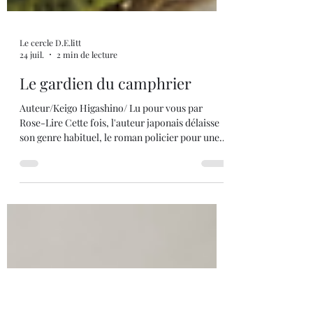
Le cercle D.E.litt
24 juil.
2 min de lecture
Le gardien du camphrier
Auteur/Keigo Higashino/ Lu pour vous par
Rose-Lire Cette fois, l'auteur japonais délaisse
son genre habituel, le roman policier pour une
incursion dans la littérature blanche. Ce livre
édité chez Acte Sud, ne relatera pas de crimes
mais nous aurons droit à du mystère et même un
peu de surnaturel. L'histoire est paisible mais
prenante. Reito est un jeune homme perdu, sans
importance et qui n'aurait jamais dû naître. Sa