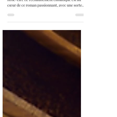
Les fantômes de Shearwater
Autrice/Charlotte McConaghy/Lu pour vous par
Rose-Lire Le réchauffement climatique est au
cœur de ce roman passionnant, avec une sorte
de mantra «de toutes façons, tout va soit brûler,
soit couler, soit mourir de faim», qui revient au
fil des pages. Mais cette peu réjouissante
perspective est battue en brèche par la soif de
vivre des personnages malgré leurs coups durs.
Dominic est le gardien de l'île subaustrale de
Shearwater au climat rude, glacé, qui abrite une
réserve mo